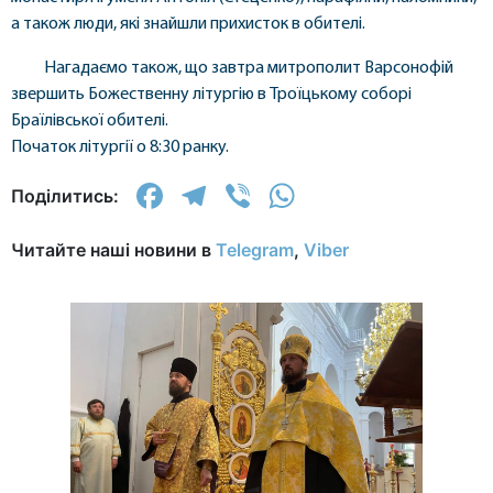
а також люди, які знайшли прихисток в обителі.
Нагадаємо також, що завтра митрополит Варсонофій
звершить Божественну літургію в Троїцькому соборі
Браїлівської обителі.
Початок літургії о 8:30 ранку.
Facebook
Telegram
Viber
WhatsApp
Поділитись:
Читайте наші новини в
Telegram
,
Viber