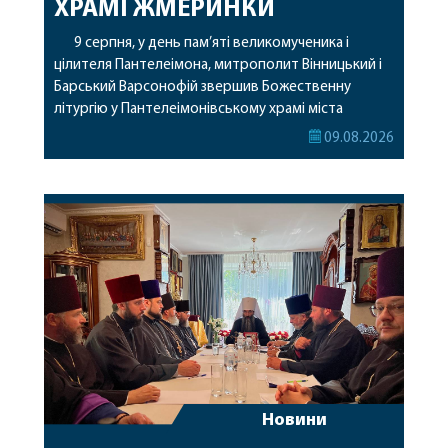
ХРАМІ ЖМЕРИНКИ
9 серпня, у день пам’яті великомученика і
цілителя Пантелеімона, митрополит Вінницький і
Барський Варсонофій звершив Божественну
літургію у Пантелеімонівському храмі міста
Жмеринки. Перед початком богослужіння
09.08.2026
архіпастир доставив до храму чудотворну ікону
святої рівноапостольної Марії Магдалини з
часткою її святих мощей. Митрополиту
Варсонофію співслужили секретар єпархії
архімандрит Єнох (Торак), благочинний
Жмеринського округу протоієрей Ярослав
Коромчевський, клірики […]
Новини