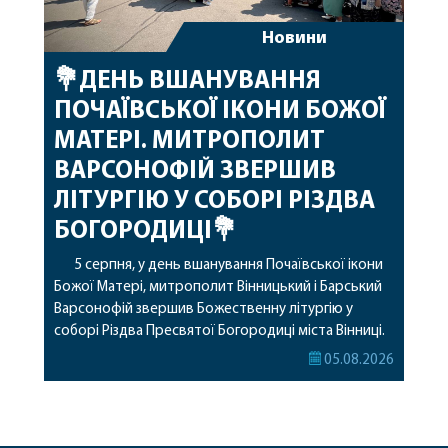
Новини
💐ДЕНЬ ВШАНУВАННЯ
ПОЧАЇВСЬКОЇ ІКОНИ БОЖОЇ
МАТЕРІ. МИТРОПОЛИТ
ВАРСОНОФІЙ ЗВЕРШИВ
ЛІТУРГІЮ У СОБОРІ РІЗДВА
БОГОРОДИЦІ💐
5 серпня, у день вшанування Почаївської ікони
Божої Матері, митрополит Вінницький і Барський
Варсонофій звершив Божественну літургію у
соборі Різдва Пресвятої Богородиці міста Вінниці.
Його Високопреосвященству співслужили
05.08.2026
секретар, духівник, благочинні, духовенство
Вінницької єпархії та гості з інших єпархій у
священному сані. Під час богослужіння підносилися
особливі молитви за мир в Україні, за воїнів, які