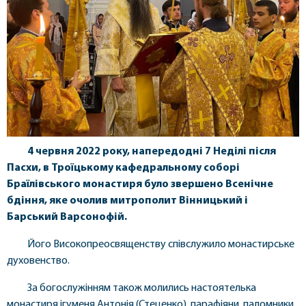
4 червня
2022 року, напередодні 7 Неділі після
Пасхи, в Троїцькому кафедральному соборі
Браїлівського монастиря було звершено Всенічне
бдіння, яке очолив митрополит Вінницький і
Барський Варсонофій.
Його Високопреосвященству співслужило монастирське
духовенство.
За богослужінням також молились настоятелька
монастиря ігуменя Антонія (Стеценко), парафіяни, паломники,