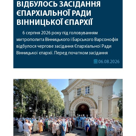
ВІДБУЛОСЬ ЗАСІДАННЯ
ЄПАРХІАЛЬНОЇ РАДИ
ВІННИЦЬКОЇ ЄПАРХІЇ
6 серпня 2026 року під головуванням
митрополита Вінницького і Барського Варсонофія
відбулося чергове засідання Єпархіальної Ради
Вінницької єпархії. Перед початком засідання
секретар Єпархіальної Ради від імені членів Ради
06.08.2026
привітав митрополита Варсонофія з днем
народження, яке архіпастир відзначив 1 серпня,
побажавши йому міцного здоров’я, Божої
допомоги, миру, духовної радості та
благословенних успіхів у подальшому
архіпастирському служінні. […]