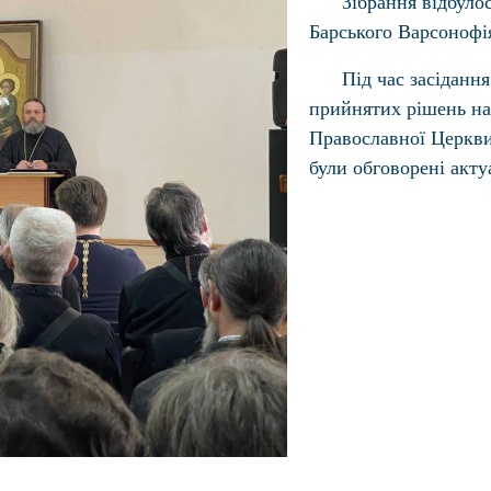
Зібрання відбуло
Барського Варсонофі
Під час засіданн
прийнятих рішень на
Православної Церкви,
були обговорені акту