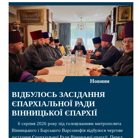
Новини
ВІДБУЛОСЬ ЗАСІДАННЯ
ЄПАРХІАЛЬНОЇ РАДИ
ВІННИЦЬКОЇ ЄПАРХІЇ
6 серпня 2026 року під головуванням митрополита
Вінницького і Барського Варсонофія відбулося чергове
засідання Єпархіальної Ради Вінницької єпархії. Перед