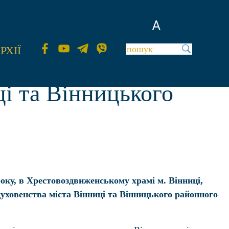
A
РХІЇ
ці та Вінницького
року, в Хрестовоздвиженському храмі м. Вінниці,
духовенства міста Вінниці та Вінницького районного