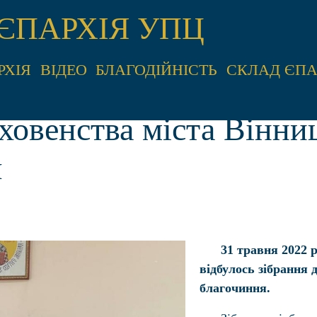
ЄПАРХІЯ УПЦ
РХІЯ
ВІДЕО
БЛАГОДІЙНІСТЬ
СКЛАД ЄПА
ховенства міста Вінни
я
31 травня 2022 
відбулось зібрання 
благочиння.