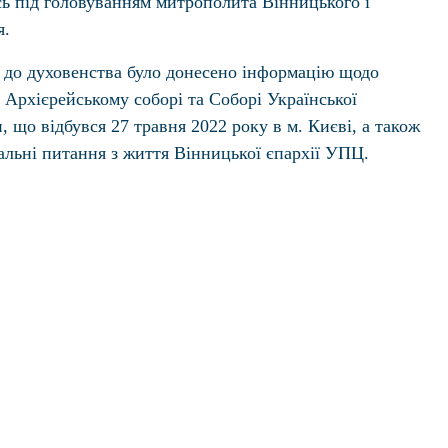
сь під головуванням митрополита Вінницького і
я.
я до духовенства було донесено інформацію щодо
 Архієрейському соборі та Соборі Української
 що відбувся 27 травня 2022 року в м. Києві, а також
альні питання з життя Вінницької єпархії УПЦ.