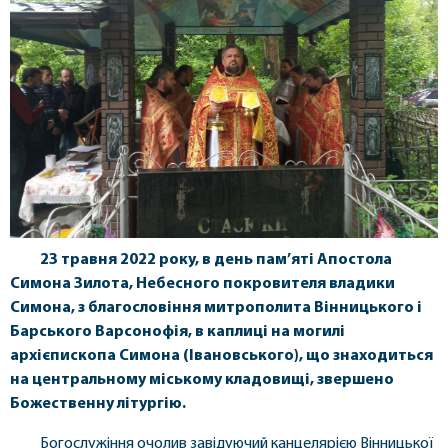
23 травня 2022 року, в день пам’яті Апостола
Симона Зилота, Небесного покровителя владики
Симона, з благословіння митрополита Вінницького і
Барського Варсонофія, в каплиці на могилі
архієпископа Симона (Івановського), що знаходиться
на центральному міському кладовищі, звершено
Божественну літургію.
Богослужіння очолив завідуючий канцелярією Вінницької