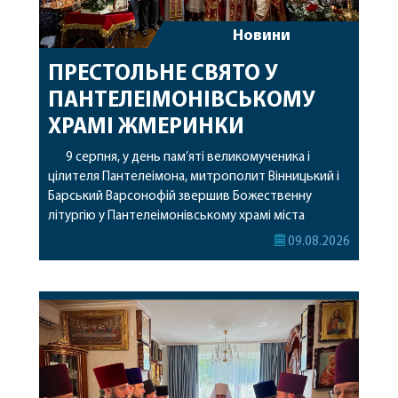
Новини
ПРЕСТОЛЬНЕ СВЯТО У
ПАНТЕЛЕІМОНІВСЬКОМУ
ХРАМІ ЖМЕРИНКИ
9 серпня, у день пам’яті великомученика і
цілителя Пантелеімона, митрополит Вінницький і
Барський Варсонофій звершив Божественну
літургію у Пантелеімонівському храмі міста
Жмеринки. Перед початком богослужіння
09.08.2026
архіпастир доставив до храму чудотворну ікону
святої рівноапостольної Марії Магдалини з
часткою її святих мощей. Митрополиту
Варсонофію співслужили секретар єпархії
архімандрит Єнох (Торак), благочинний
Жмеринського округу протоієрей Ярослав
Коромчевський, клірики […]