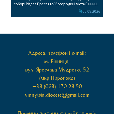
соборі Різдва Пресвятої Богородиці міста Вінниці.
Його Високопреосвященству співслужили
05.08.2026
секретар, духівник, благочинні, духовенство
Вінницької єпархії та гості з інших єпархій у
священному сані. Під час богослужіння підносилися
особливі молитви за мир в Україні, за воїнів, які
захищають […]
Адреса, телефон і e-mail:
м. Вінниця,
вул. Ярослава Мудрого, 52
(мкр Пирогово)
+38 (063) 170-28-50
vinnytsia.diocese@gmail.com
Просимо підтримати сайт єпархії: