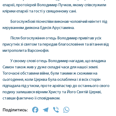
єпархії, протоієрей Володимир Пучков, якому співслужили
клірики єпархії та гості у священному сані.
Богослужбові піснеспіви виконав чоловічий квінтет під
керуванням диякона Едесія Арустамяна.
Після богослужіння отець Володимир привітав усіх
присутніх зі святом та передав благословіння та вітання від
митрополита Варсонофія.
У своєму слові отець Володимир нагадав, що владика
Симон також жив у дуже складні часи для нашої землі.
Тогочасні обставини війни, були такими ж схожими на
сьогодення, коли Церква була ослаблена і зі всіх сторін
підпадала під утиски, проте архіпастир до останнього свого
подиху залишався вірним Христу та Його Святій Церкві,
ставши фактично її сповідником.
Facebook
Telegram
Viber
WhatsApp
Поділитись: