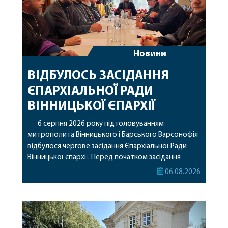
Новини
ВІДБУЛОСЬ ЗАСІДАННЯ
ЄПАРХІАЛЬНОЇ РАДИ
ВІННИЦЬКОЇ ЄПАРХІЇ
6 серпня 2026 року під головуванням
митрополита Вінницького і Барського Варсонофія
відбулося чергове засідання Єпархіальної Ради
Вінницької єпархії. Перед початком засідання
секретар Єпархіальної Ради від імені членів Ради
06.08.2026
привітав митрополита Варсонофія з днем
народження, яке архіпастир відзначив 1 серпня,
побажавши йому міцного здоров’я, Божої
допомоги, миру, духовної радості та
благословенних успіхів у подальшому