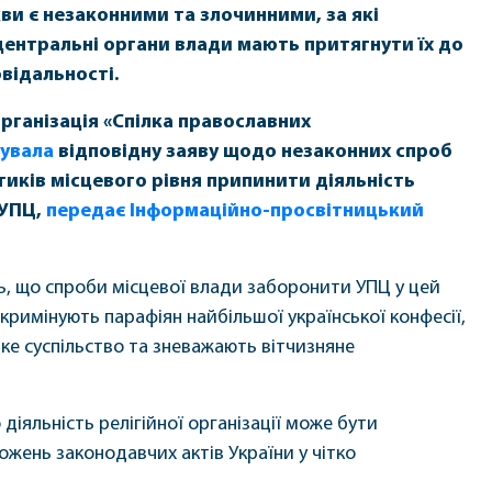
ви є незаконними та злочинними, за які
центральні органи влади мають притягнути їх до
відальності.
рганізація «Спілка православних
кувала
відповідну заяву щодо незаконних спроб
тиків місцевого рівня припинити діяльність
 УПЦ,
передає Інформаційно-просвітницький
ь, що спроби місцевої влади заборонити УПЦ у цей
кримінують парафіян найбільшої української конфесії,
ке суспільство та зневажають вітчизняне
діяльність релігійної організації може бути
ожень законодавчих актів України у чітко