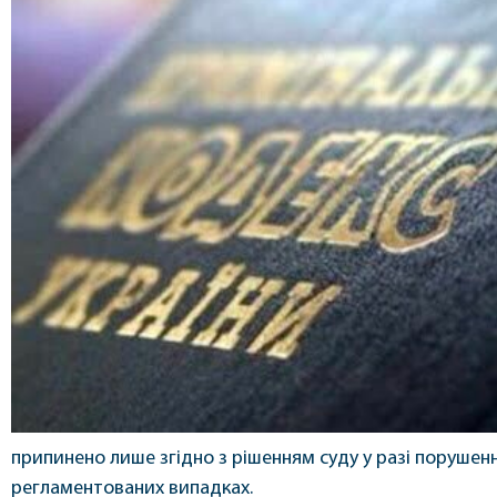
припинено лише згідно з рішенням суду у разі порушен
регламентованих випадках.