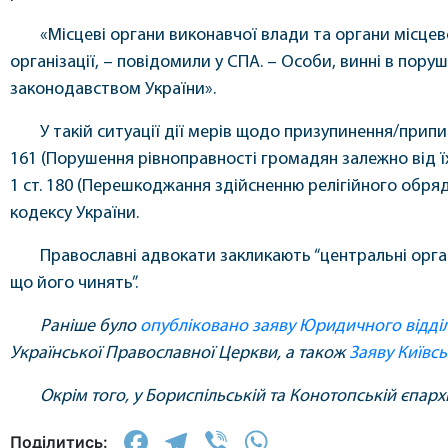
«Місцеві органи виконавчої влади та органи місце
організації, – повідомили у СПА. – Особи, винні в поруш
законодавством України».
У такій ситуації дії мерів щодо призупинення/припи
161 (Порушення рівноправності громадян залежно від їх 
1 ст. 180 (Перешкоджання здійсненню релігійного обряд
кодексу України.
Православні адвокати закликають “центральні орган
що його чинять”.
Раніше було
опубліковано
заяву Юридичного відді
Української Православної Церкви, а також
Заяву Київс
Окрім того, у Бориспільській та Конотопській єпарх
Facebook
Telegram
Viber
WhatsApp
Поділитись: