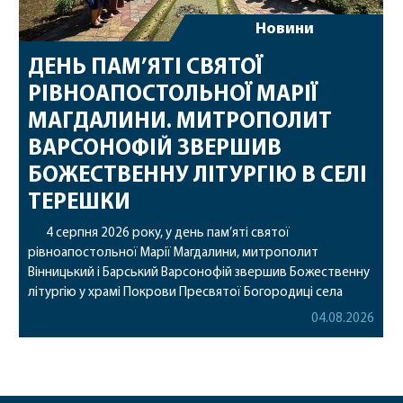
Новини
ДЕНЬ ПАМ’ЯТІ СВЯТОЇ
РІВНОАПОСТОЛЬНОЇ МАРІЇ
МАГДАЛИНИ. МИТРОПОЛИТ
ВАРСОНОФІЙ ЗВЕРШИВ
БОЖЕСТВЕННУ ЛІТУРГІЮ В СЕЛІ
ТЕРЕШКИ
4 серпня 2026 року, у день пам’яті святої
рівноапостольної Марії Магдалини, митрополит
Вінницький і Барський Варсонофій звершив Божественну
літургію у храмі Покрови Пресвятої Богородиці села
Терешки Барського благочиння. Перед початком
04.08.2026
богослужіння до храму була принесена чудотворна ікона
святої рівноапостольної Марії Магдалини з часткою її
святих мощей, передана зі Святої Гори Афон. Також для
поклоніння вірянам […]