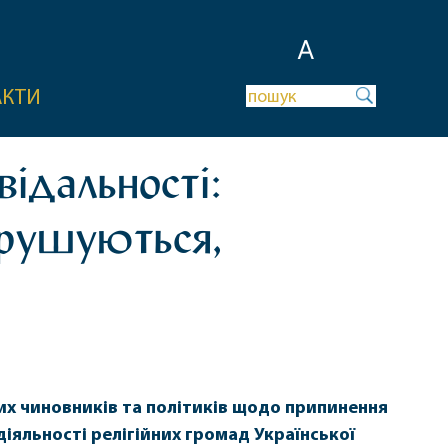
A
АКТИ
відальності:
орушуються,
их чиновників та політиків щодо припинення
іяльності релігійних громад Української