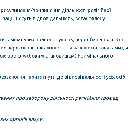
ризупинення/припинення діяльності релігійної
ізації, несуть відповідальність, встановлену
и кримінальних правопорушень, передбачених ч. 3 ст.
их переконань, інвалідності та за іншими ознаками), ч.
владою або службовим становищем) Кримінального
ззаконня і притягнути до відповідальності усіх осіб,
ання про заборону діяльності релігійних громад
вих органів влади.