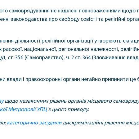
вого самоврядування не наділені повноваженнями щодо п
енні законодавства про свободу совісті та релігійні орган
нення діяльності релігійної організації утворюють склад
расової, національної, регіональної належності, релігійн
у), ст. 356 (Самоправство), ч. 2 ст. 364 (Зловживання 
и влади і правоохоронні органи негайно припинити це бе
лу
щодо незаконних рішень органів місцевого самоврядув
ької Митрополії УПЦ
з цього приводу.
іях
категорично засудили
дискримінаційні рішення місце