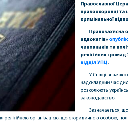
Православної Церк
правоохоронці та 
кримінальної відпо
Правозахисна о
адвокатів»
опублі
чиновників та полі
релігійних громад
відділ УПЦ
.
У Спілці вважают
надскладний час дис
розколюють українсь
законодавство.
Зазначається, що 
ня релігійною організацією, що є юридичною особою, пол