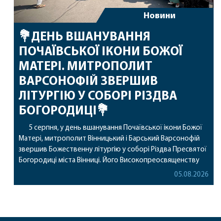
Новини
💐ДЕНЬ ВШАНУВАННЯ
ПОЧАЇВСЬКОЇ ІКОНИ БОЖОЇ
МАТЕРІ. МИТРОПОЛИТ
ВАРСОНОФІЙ ЗВЕРШИВ
ЛІТУРГІЮ У СОБОРІ РІЗДВА
БОГОРОДИЦІ💐
5 серпня, у день вшанування Почаївської ікони Божої
Матері, митрополит Вінницький і Барський Варсонофій
звершив Божественну літургію у соборі Різдва Пресвятої
Богородиці міста Вінниці. Його Високопреосвященству
співслужили секретар, духівник, благочинні, духовенство
05.08.2026
Вінницької єпархії та гості з інших єпархій у священному
сані. Під час богослужіння підносилися особливі молитви
за мир в Україні, за воїнів, які захищають […]