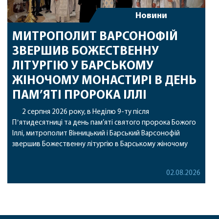
Новини
МИТРОПОЛИТ ВАРСОНОФІЙ
ЗВЕРШИВ БОЖЕСТВЕННУ
ЛІТУРГІЮ У БАРСЬКОМУ
ЖІНОЧОМУ МОНАСТИРІ В ДЕНЬ
ПАМ’ЯТІ ПРОРОКА ІЛЛІ
2 серпня 2026 року, в Неділю 9-ту після
Пʼятидесятниці та день пам’яті святого пророка Божого
Іллі, митрополит Вінницький і Барський Варсонофій
звершив Божественну літургію в Барському жіночому
монастирі. Перед початком богослужіння архіпастир
привіз до обителі чудотворну ікону святої
02.08.2026
рівноапостольної Марії Магдалини з часткою її святих
мощей, яка була передана до Вінницької єпархії зі Святої
Гори […]