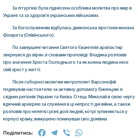
За літургією була піднесена особлива молитва про мир в
Україні та за здоров‘я українських військових.
За богослужінням відбулась дияконська хіротонія монаха
Філарета (Олівінського).
По завершені читання Святого Євангелія архіпастир
звернувся до вірян зі словами проповіді. Владика розповів
про значення Хреста Господнього та як кожна людина несе
свій хрест у житті.
Після соборної молитви митрополит Варсонофій
подякував настоятелю за активну допомогу біженцям зі
східних регіонів України та Києва. Отець Миколай в свою чергу
вдячний архієрею за служіння в ці непрості дні війни, а також
розповів про нелегкі і різні долі людей, котрі зупиняються у
корпусі храму, вимушено покинувши свої домівки.
Facebook
Telegram
Viber
WhatsApp
Поділитись: