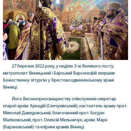
27 березня 2022 року, у неділю 3-ю Великого посту,
митрополит Вінницький і Барський Варсонофій звершив
Божественну літургію у Хрестовоздвиженському храмі
Вінниці.
Його Високопреосвященству співслужили секретар
єпархії архім. Аркадій (Сенчуківський), настоятель храму прот.
Миколай Давидовський, благочинний прот. Богдан
Маліновський, прот. Олексій Мельничук, архім. Марк
(Барановський) та клірики храмів Вінниці.