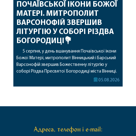
ПОЧАЇВСЬКОЇ ІКОНИ БОЖОЇ
МАТЕРІ. МИТРОПОЛИТ
ВАРСОНОФІЙ ЗВЕРШИВ
ЛІТУРГІЮ У СОБОРІ РІЗДВА
БОГОРОДИЦІ💐
5 серпня, у день вшанування Почаївської ікони
Божої Матері, митрополит Вінницький і Барський
Варсонофій звершив Божественну літургію у
соборі Різдва Пресвятої Богородиці міста Вінниці.
Його Високопреосвященству співслужили
05.08.2026
секретар, духівник, благочинні, духовенство
Вінницької єпархії та гості з інших єпархій у
священному сані. Під час богослужіння підносилися
особливі молитви за мир в Україні, за воїнів, які
захищають […]
Адреса, телефон і e-mail: