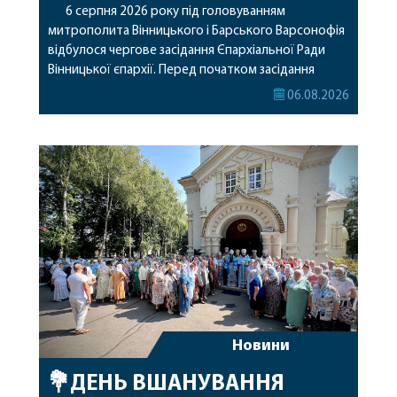
6 серпня 2026 року під головуванням
митрополита Вінницького і Барського Варсонофія
відбулося чергове засідання Єпархіальної Ради
Вінницької єпархії. Перед початком засідання
секретар Єпархіальної Ради від імені членів Ради
06.08.2026
привітав митрополита Варсонофія з днем
народження, яке архіпастир відзначив 1 серпня,
побажавши йому міцного здоров’я, Божої
допомоги, миру, духовної радості та
благословенних успіхів у подальшому
архіпастирському служінні. […]
Новини
💐ДЕНЬ ВШАНУВАННЯ