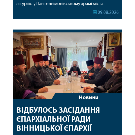
літургію у Пантелеімонівському храмі міста
Жмеринки. Перед початком богослужіння
09.08.2026
архіпастир доставив до храму чудотворну ікону
святої рівноапостольної Марії Магдалини з
часткою її святих мощей. Митрополиту
Варсонофію співслужили секретар єпархії
архімандрит Єнох (Торак), благочинний
Жмеринського округу протоієрей Ярослав
Коромчевський, клірики […]
Новини
ВІДБУЛОСЬ ЗАСІДАННЯ
ЄПАРХІАЛЬНОЇ РАДИ
ВІННИЦЬКОЇ ЄПАРХІЇ