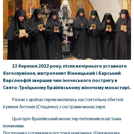
22 березня 2022 року, після вечірнього уставного
богослужіння, митрополит Вінницький і Барський
Варсонофій звершив чин іночеського постригу в
Свято-Троїцькому Браїлівському жіночому монастирі.
Разом з архіпастирем молилась настоятелька обителі
ігуменя Антонія (Стеценко) з сестрами монастиря.
Цьогоріч Браїлівський монастир поповнився шістьма
інокинями.
Послушниці отримали в постризі нові імена: Шаповалова