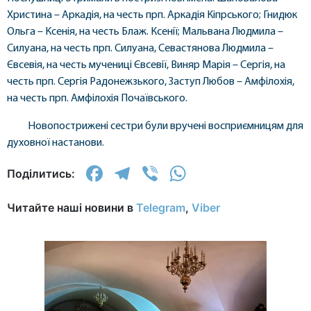
Христина – Аркадія, на честь прп. Аркадія Кіпрського; Гнидюк
Ольга – Ксенія, на честь Блаж. Ксенії; Мальвана Людмила –
Силуана, на честь прп. Силуана, Севастянова Людмила –
Євсевія, на честь мучениці Євсевії, Виняр Марія – Сергія, на
честь прп. Сергія Радонежзького, Заступ Любов – Амфілохія,
на честь прп. Амфілохія Почаївського.
Новопострижені сестри були вручені восприємницям для
духовної настанови.
Facebook
Telegram
Viber
WhatsApp
Поділитись:
Читайте наші новини в
Telegram
,
Viber