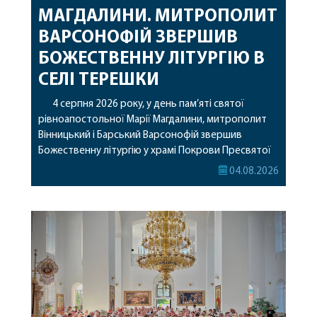
МАГДАЛИНИ. МИТРОПОЛИТ
ВАРСОНОФІЙ ЗВЕРШИВ
БОЖЕСТВЕННУ ЛІТУРГІЮ В
СЕЛІ ТЕРЕШКИ
4 серпня 2026 року, у день пам’яті святої
рівноапостольної Марії Магдалини, митрополит
Вінницький і Барський Варсонофій звершив
Божественну літургію у храмі Покрови Пресвятої
Богородиці села Терешки Барського благочиння.
04.08.2026
Перед початком богослужіння до храму була
принесена чудотворна ікона святої
рівноапостольної Марії Магдалини з часткою її
святих мощей, передана зі Святої Гори Афон.
Також для поклоніння вірянам […]