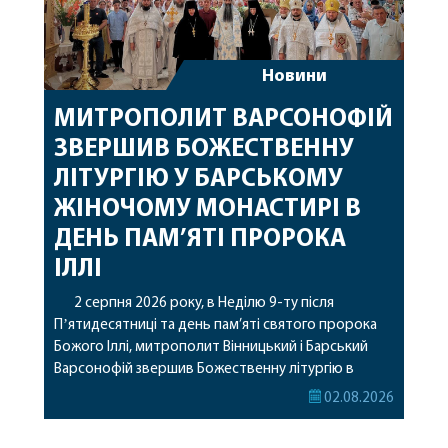
Новини
МИТРОПОЛИТ ВАРСОНОФІЙ
ЗВЕРШИВ БОЖЕСТВЕННУ
ЛІТУРГІЮ У БАРСЬКОМУ
ЖІНОЧОМУ МОНАСТИРІ В
ДЕНЬ ПАМ’ЯТІ ПРОРОКА
ІЛЛІ
2 серпня 2026 року, в Неділю 9-ту після
Пʼятидесятниці та день пам’яті святого пророка
Божого Іллі, митрополит Вінницький і Барський
Варсонофій звершив Божественну літургію в
Барському жіночому монастирі. Перед початком
02.08.2026
богослужіння архіпастир привіз до обителі
чудотворну ікону святої рівноапостольної Марії