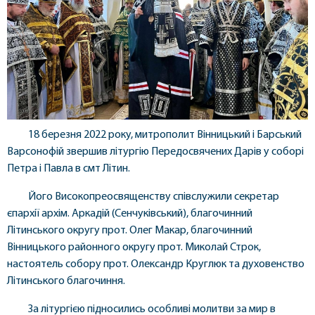
18 березня 2022 року, митрополит Вінницький і Барський
Варсонофій звершив літургію Передосвячених Дарів у соборі
Петра і Павла в смт Літин.
Його Високопреосвященству співслужили секретар
єпархії архім. Аркадій (Сенчуківський), благочинний
Літинського округу прот. Олег Макар, благочинний
Вінницького районного округу прот. Миколай Строк,
настоятель собору прот. Олександр Круглюк та духовенство
Літинського благочиння.
За літургією підносились особливі молитви за мир в