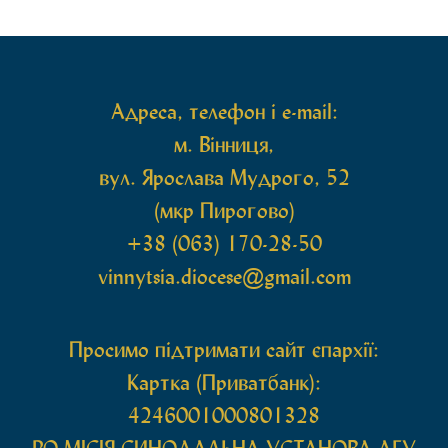
Магдалини з часткою її святих мощей, яка була
передана до Вінницької єпархії зі Святої Гори […]
Адреса, телефон і e-mail:
м. Вінниця,
вул. Ярослава Мудрого, 52
(мкр Пирогово)
+38 (063) 170-28-50
vinnytsia.diocese@gmail.com
Просимо підтримати сайт єпархії:
Картка (Приватбанк):
4246001000801328