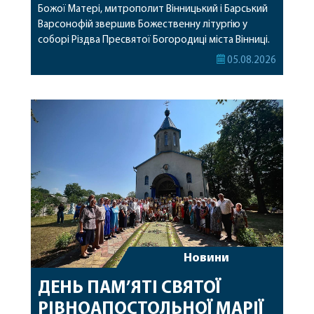
Божої Матері, митрополит Вінницький і Барський
Варсонофій звершив Божественну літургію у
соборі Різдва Пресвятої Богородиці міста Вінниці.
Його Високопреосвященству співслужили
05.08.2026
секретар, духівник, благочинні, духовенство
Вінницької єпархії та гості з інших єпархій у
священному сані. Під час богослужіння підносилися
особливі молитви за мир в Україні, за воїнів, які
захищають […]
Новини
ДЕНЬ ПАМ’ЯТІ СВЯТОЇ
РІВНОАПОСТОЛЬНОЇ МАРІЇ