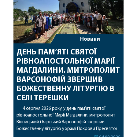
Новини
ДЕНЬ ПАМ’ЯТІ СВЯТОЇ
РІВНОАПОСТОЛЬНОЇ МАРІЇ
МАГДАЛИНИ. МИТРОПОЛИТ
ВАРСОНОФІЙ ЗВЕРШИВ
БОЖЕСТВЕННУ ЛІТУРГІЮ В
СЕЛІ ТЕРЕШКИ
4 серпня 2026 року, у день пам’яті святої
рівноапостольної Марії Магдалини, митрополит
Вінницький і Барський Варсонофій звершив
Божественну літургію у храмі Покрови Пресвятої
Богородиці села Терешки Барського благочиння.