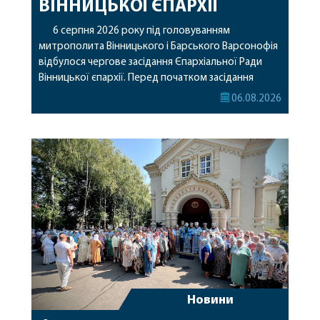
ВІННИЦЬКОЇ ЄПАРХІЇ
6 серпня 2026 року під головуванням
митрополита Вінницького і Барського Варсонофія
відбулося чергове засідання Єпархіальної Ради
Вінницької єпархії. Перед початком засідання
секретар Єпархіальної Ради від імені членів Ради
06.08.2026
привітав митрополита Варсонофія з днем
народження, яке архіпастир відзначив 1 серпня,
побажавши йому міцного здоров’я, Божої
допомоги, миру, духовної радості та
благословенних успіхів у подальшому
архіпастирському служінні. […]
Новини