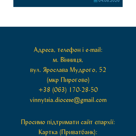
04.08.2026
Перед початком богослужіння до храму була
принесена чудотворна ікона святої
рівноапостольної Марії Магдалини з часткою її
святих мощей, передана зі Святої Гори Афон.
Також для поклоніння вірянам […]
Адреса, телефон і e-mail:
м. Вінниця,
вул. Ярослава Мудрого, 52
(мкр Пирогово)
+38 (063) 170-28-50
vinnytsia.diocese@gmail.com
Просимо підтримати сайт єпархії:
Картка (Приватбанк):