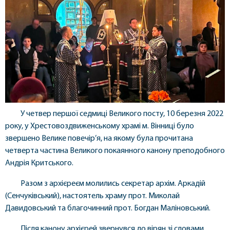
У четвер першої седмиці Великого посту, 10 березня 2022
року, у Хрестовоздвиженському храмі м. Вінниці було
звершено Велике повечір’я, на якому була прочитана
четверта частина Великого покаянного канону преподобного
Андрія Критського.
Разом з архієреєм молились секретар архім. Аркадій
(Сенчуківський), настоятель храму прот. Миколай
Давидовський та благочинний прот. Богдан Маліновський.
Після канону архієрей звернувся до вірян зі словами