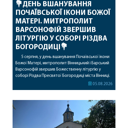
💐ДЕНЬ ВШАНУВАННЯ
ПОЧАЇВСЬКОЇ ІКОНИ БОЖОЇ
МАТЕРІ. МИТРОПОЛИТ
ВАРСОНОФІЙ ЗВЕРШИВ
ЛІТУРГІЮ У СОБОРІ РІЗДВА
БОГОРОДИЦІ💐
5 серпня, у день вшанування Почаївської ікони
Божої Матері, митрополит Вінницький і Барський
Варсонофій звершив Божественну літургію у
соборі Різдва Пресвятої Богородиці міста Вінниці.
Його Високопреосвященству співслужили
05.08.2026
секретар, духівник, благочинні, духовенство
Вінницької єпархії та гості з інших єпархій у
священному сані. Під час богослужіння підносилися
особливі молитви за мир в Україні, за воїнів, які
захищають […]