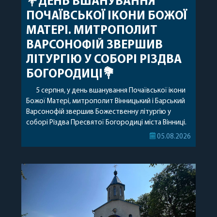
💐ДЕНЬ ВШАНУВАННЯ
ПОЧАЇВСЬКОЇ ІКОНИ БОЖОЇ
МАТЕРІ. МИТРОПОЛИТ
ВАРСОНОФІЙ ЗВЕРШИВ
ЛІТУРГІЮ У СОБОРІ РІЗДВА
БОГОРОДИЦІ💐
5 серпня, у день вшанування Почаївської ікони
Божої Матері, митрополит Вінницький і Барський
Варсонофій звершив Божественну літургію у
соборі Різдва Пресвятої Богородиці міста Вінниці.
Його Високопреосвященству співслужили
05.08.2026
секретар, духівник, благочинні, духовенство
Вінницької єпархії та гості з інших єпархій у
священному сані. Під час богослужіння підносилися
особливі молитви за мир в Україні, за воїнів, які
захищають […]