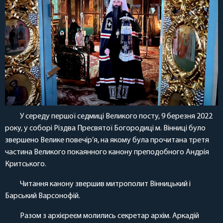
У середу першої седмиці Великого посту, 9 березня 2022
року, у соборі Різдва Пресвятої Богородиці м. Вінниці було
звершено Велике повечір’я, на якому була прочитана третя
частина Великого покаянного канону преподобного Андрія
Критського.
Читання канону звершив митрополит Вінницький і
Барський Варсонофій.
Разом з архієреєм молились секретар архім. Аркадій