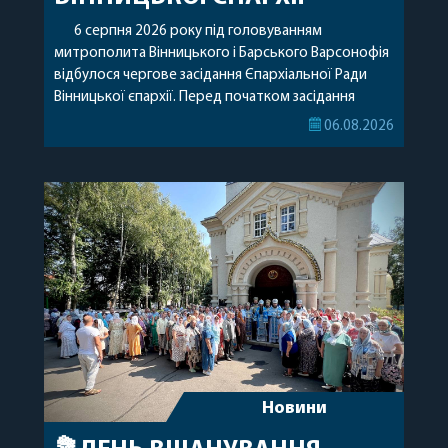
6 серпня 2026 року під головуванням
митрополита Вінницького і Барського Варсонофія
відбулося чергове засідання Єпархіальної Ради
Вінницької єпархії. Перед початком засідання
секретар Єпархіальної Ради від імені членів Ради
06.08.2026
привітав митрополита Варсонофія з днем
народження, яке архіпастир відзначив 1 серпня,
побажавши йому міцного здоров’я, Божої
допомоги, миру, духовної радості та
благословенних успіхів у подальшому
архіпастирському служінні. […]
Новини