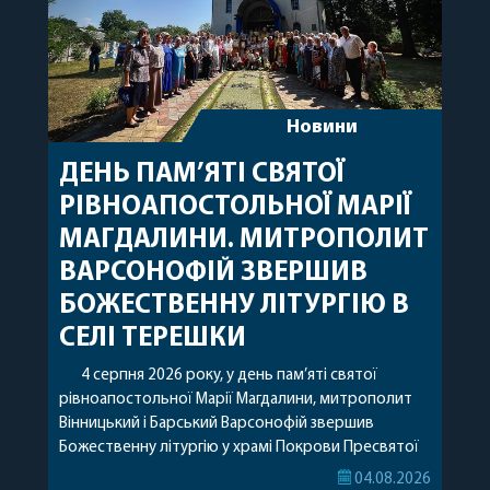
Новини
ДЕНЬ ПАМ’ЯТІ СВЯТОЇ
РІВНОАПОСТОЛЬНОЇ МАРІЇ
МАГДАЛИНИ. МИТРОПОЛИТ
ВАРСОНОФІЙ ЗВЕРШИВ
БОЖЕСТВЕННУ ЛІТУРГІЮ В
СЕЛІ ТЕРЕШКИ
4 серпня 2026 року, у день пам’яті святої
рівноапостольної Марії Магдалини, митрополит
Вінницький і Барський Варсонофій звершив
Божественну літургію у храмі Покрови Пресвятої
Богородиці села Терешки Барського благочиння.
04.08.2026