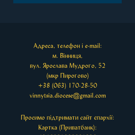
Перед початком богослужіння до храму була
принесена чудотворна ікона святої
рівноапостольної Марії Магдалини з часткою її
святих мощей, передана зі Святої Гори Афон.
Також для поклоніння вірянам […]
Адреса, телефон і e-mail:
м. Вінниця,
вул. Ярослава Мудрого, 52
(мкр Пирогово)
+38 (063) 170-28-50
vinnytsia.diocese@gmail.com
Просимо підтримати сайт єпархії:
Картка (Приватбанк):