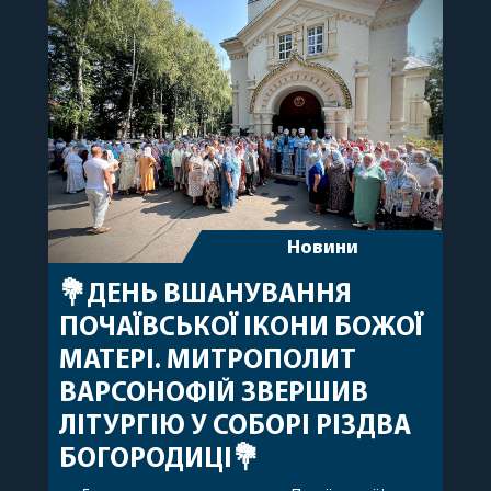
побажавши йому міцного здоров’я, Божої
допомоги, миру, духовної радості та
благословенних успіхів у подальшому
архіпастирському служінні. […]
Новини
💐ДЕНЬ ВШАНУВАННЯ
ПОЧАЇВСЬКОЇ ІКОНИ БОЖОЇ
МАТЕРІ. МИТРОПОЛИТ
ВАРСОНОФІЙ ЗВЕРШИВ
ЛІТУРГІЮ У СОБОРІ РІЗДВА
БОГОРОДИЦІ💐