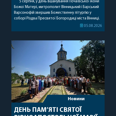
5 серпня, у день вшанування Почаївської ікони
Божої Матері, митрополит Вінницький і Барський
Варсонофій звершив Божественну літургію у
соборі Різдва Пресвятої Богородиці міста Вінниці.
Його Високопреосвященству співслужили
05.08.2026
секретар, духівник, благочинні, духовенство
Вінницької єпархії та гості з інших єпархій у
священному сані. Під час богослужіння підносилися
особливі молитви за мир в Україні, за воїнів, які
захищають […]
Новини
ДЕНЬ ПАМ’ЯТІ СВЯТОЇ