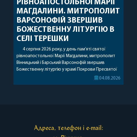
РІВНОАПОСТОЛЬНОЇ МАРІЇ
МАГДАЛИНИ. МИТРОПОЛИТ
ВАРСОНОФІЙ ЗВЕРШИВ
БОЖЕСТВЕННУ ЛІТУРГІЮ В
СЕЛІ ТЕРЕШКИ
4 серпня 2026 року, у день пам’яті святої
рівноапостольної Марії Магдалини, митрополит
Вінницький і Барський Варсонофій звершив
Божественну літургію у храмі Покрови Пресвятої
Богородиці села Терешки Барського благочиння.
04.08.2026
Перед початком богослужіння до храму була
принесена чудотворна ікона святої
рівноапостольної Марії Магдалини з часткою її
святих мощей, передана зі Святої Гори Афон.
Також для поклоніння вірянам […]
Адреса, телефон і e-mail: