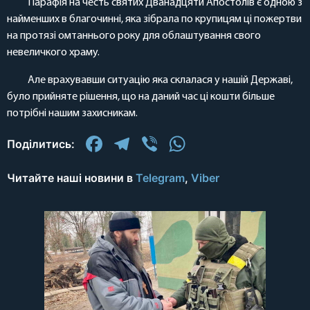
Парафія на честь святих Дванадцяти Апостолів є одною з
найменших в благочинні, яка зібрала по крупицям ці пожертви
на протязі омтаннього року для облаштування свого
невеличкого храму.
Але врахувавши ситуацію яка склалася у нашій Державі,
було прийняте рішення, що на даний час ці кошти більше
потрібні нашим захисникам.
Facebook
Telegram
Viber
WhatsApp
Поділитись:
Читайте наші новини в
Telegram
,
Viber