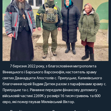
7 березня 2022 року, з благословіння митрополита
Вінницького і Барського Варсонофія, настоятель храму
святих Дванадцяти Апостолів с. Прилуцьке, Калинівського
благочиння ієрей Вадим Дитюк разом з парафіянами храму с.
Прилуцьке та с. Рівнинне передали фінансову допомогу
військовій частині 2269К у розмірі 16 тисяч гривень та 600
євро, які пожертвував Мялківський Віктор.