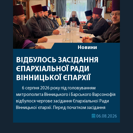
Новини
ВІДБУЛОСЬ ЗАСІДАННЯ
ЄПАРХІАЛЬНОЇ РАДИ
ВІННИЦЬКОЇ ЄПАРХІЇ
6 серпня 2026 року під головуванням
митрополита Вінницького і Барського Варсонофія
відбулося чергове засідання Єпархіальної Ради
Вінницької єпархії. Перед початком засідання
секретар Єпархіальної Ради від імені членів Ради
06.08.2026
привітав митрополита Варсонофія з днем
народження, яке архіпастир відзначив 1 серпня,