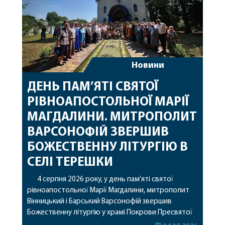
Новини
ДЕНЬ ПАМ’ЯТІ СВЯТОЇ
РІВНОАПОСТОЛЬНОЇ МАРІЇ
МАГДАЛИНИ. МИТРОПОЛИТ
ВАРСОНОФІЙ ЗВЕРШИВ
БОЖЕСТВЕННУ ЛІТУРГІЮ В
СЕЛІ ТЕРЕШКИ
4 серпня 2026 року, у день пам’яті святої
рівноапостольної Марії Магдалини, митрополит
Вінницький і Барський Варсонофій звершив
Божественну літургію у храмі Покрови Пресвятої
Богородиці села Терешки Барського благочиння.