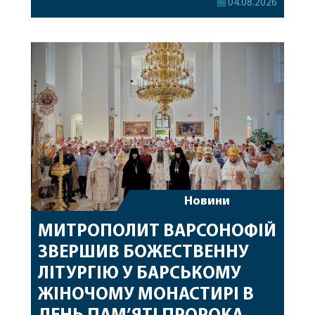
04.08.2026
Перед початком богослужіння до храму була
принесена чудотворна ікона святої
рівноапостольної Марії Магдалини з часткою її
святих мощей, передана зі Святої Гори Афон.
Також для поклоніння вірянам […]
Новини
МИТРОПОЛИТ ВАРСОНОФІЙ
ЗВЕРШИВ БОЖЕСТВЕННУ
ЛІТУРГІЮ У БАРСЬКОМУ
ЖІНОЧОМУ МОНАСТИРІ В