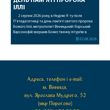
ДЕНЬ ПАМ’ЯТІ ПРОРОКА
ІЛЛІ
2 серпня 2026 року, в Неділю 9-ту після
Пʼятидесятниці та день пам’яті святого пророка
Божого Іллі, митрополит Вінницький і Барський
Варсонофій звершив Божественну літургію в
Барському жіночому монастирі. Перед початком
02.08.2026
богослужіння архіпастир привіз до обителі
чудотворну ікону святої рівноапостольної Марії
Магдалини з часткою її святих мощей, яка була
передана до Вінницької єпархії зі Святої Гори […]
Адреса, телефон і e-mail:
м. Вінниця,
вул. Ярослава Мудрого, 52
(мкр Пирогово)