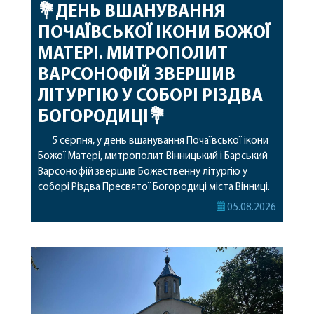
💐ДЕНЬ ВШАНУВАННЯ
ПОЧАЇВСЬКОЇ ІКОНИ БОЖОЇ
МАТЕРІ. МИТРОПОЛИТ
ВАРСОНОФІЙ ЗВЕРШИВ
ЛІТУРГІЮ У СОБОРІ РІЗДВА
БОГОРОДИЦІ💐
5 серпня, у день вшанування Почаївської ікони
Божої Матері, митрополит Вінницький і Барський
Варсонофій звершив Божественну літургію у
соборі Різдва Пресвятої Богородиці міста Вінниці.
Його Високопреосвященству співслужили
05.08.2026
секретар, духівник, благочинні, духовенство
Вінницької єпархії та гості з інших єпархій у
священному сані. Під час богослужіння підносилися
особливі молитви за мир в Україні, за воїнів, які
захищають […]