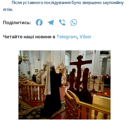
Після уставного послідування було звершено заупокійну
літію.
Facebook
Telegram
Viber
WhatsApp
Поділитись:
Читайте наші новини в
Telegram
,
Viber