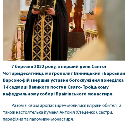
7 березня 2022 року, в перший день Святої
Чотиридесятниці, митрополит Вінницький і Барський
Варсонофій звершив уставне богослужіння понеділка
1-ї седмиці Великого посту в Свято-Троїцькому
кафедральному соборі Браїлівського монастиря.
Разом зі своїм архіпастирем молилися клірики обителі, а
також настоятелька ігуменя Антонія (Стеценко), сестри,
парафіяни та паломники монастиря.