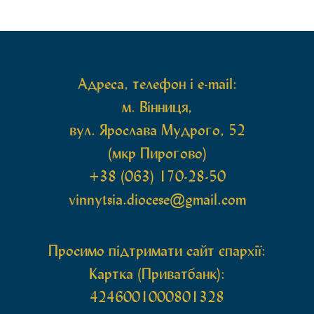
священному сані. Під час богослужіння підносилися
особливі молитви за мир в Україні, за воїнів, які
захищають […]
Адреса, телефон і e-mail:
м. Вінниця,
вул. Ярослава Мудрого, 52
(мкр Пирогово)
+38 (063) 170-28-50
vinnytsia.diocese@gmail.com
Просимо підтримати сайт єпархії:
Картка (Приватбанк):
4246001000801328