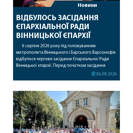
Новини
ВІДБУЛОСЬ ЗАСІДАННЯ
ЄПАРХІАЛЬНОЇ РАДИ
ВІННИЦЬКОЇ ЄПАРХІЇ
6 серпня 2026 року під головуванням
митрополита Вінницького і Барського Варсонофія
відбулося чергове засідання Єпархіальної Ради
Вінницької єпархії. Перед початком засідання
секретар Єпархіальної Ради від імені членів Ради
06.08.2026
привітав митрополита Варсонофія з днем
народження, яке архіпастир відзначив 1 серпня,
побажавши йому міцного здоров’я, Божої
допомоги, миру, духовної радості та
благословенних успіхів у подальшому
архіпастирському служінні. […]