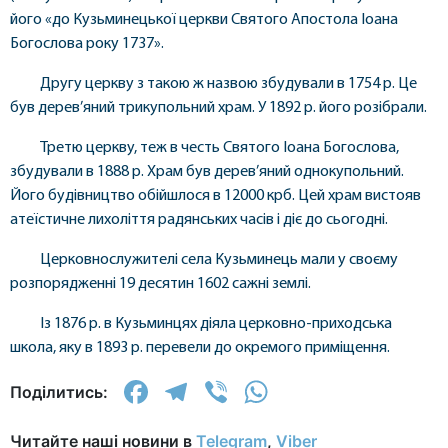
його «до Кузьминецької церкви Святого Апостола Іоана
Богослова року 1737».
Другу церкву з такою ж назвою збудували в 1754 р. Це
був дерев’яний трикупольний храм. У 1892 р. його розібрали.
Третю церкву, теж в честь Святого Іоана Богослова,
збудували в 1888 р. Храм був дерев’яний однокупольний.
Його будівництво обійшлося в 12000 крб. Цей храм вистояв
атеїстичне лихоліття радянських часів і діє до сьогодні.
Церковнослужителі села Кузьминець мали у своєму
розпорядженні 19 десятин 1602 сажні землі.
Із 1876 р. в Кузьминцях діяла церковно-приходська
школа, яку в 1893 р. перевели до окремого приміщення.
Facebook
Telegram
Viber
WhatsApp
Поділитись:
Читайте наші новини в
Telegram
,
Viber