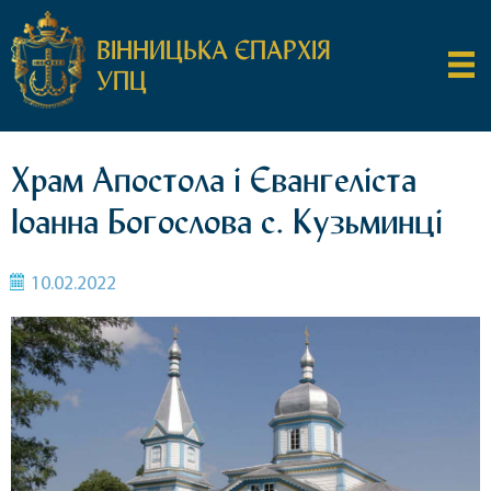
ВІННИЦЬКА ЄПАРХІЯ
УПЦ
Храм Апостола і Євангеліста
Іоанна Богослова с. Кузьминці
10.02.2022