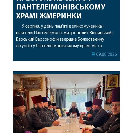
ПАНТЕЛЕІМОНІВСЬКОМУ
ХРАМІ ЖМЕРИНКИ
9 серпня, у день пам’яті великомученика і
цілителя Пантелеімона, митрополит Вінницький і
Барський Варсонофій звершив Божественну
літургію у Пантелеімонівському храмі міста
Жмеринки. Перед початком богослужіння
09.08.2026
архіпастир доставив до храму чудотворну ікону
святої рівноапостольної Марії Магдалини з
часткою її святих мощей. Митрополиту
Варсонофію співслужили секретар єпархії
архімандрит Єнох (Торак), благочинний
Жмеринського округу протоієрей Ярослав
Коромчевський, клірики […]