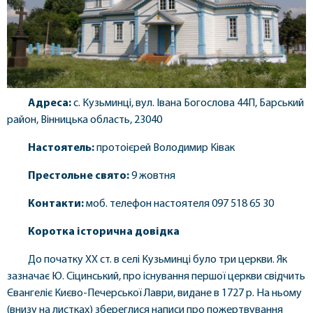
Адреса:
с. Кузьминці, вул. Івана Богослова 44П, Барський
район, Вінницька область, 23040
Настоятель:
протоієрей Володимир Ківак
Престольне свято:
9 жовтня
Контакти:
моб. телефон настоятеля 097 518 65 30
Коротка історична довідка
До початку XX ст. в селі Кузьминці було три церкви. Як
зазначає Ю. Сіцинський, про існування першої церкви свідчить
Євангеліє Києво-Печерської Лаври, видане в 1727 р. На ньому
(внизу на листках) збереглися написи про пожертвування