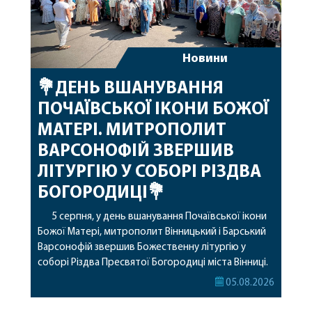
Новини
💐ДЕНЬ ВШАНУВАННЯ
ПОЧАЇВСЬКОЇ ІКОНИ БОЖОЇ
МАТЕРІ. МИТРОПОЛИТ
ВАРСОНОФІЙ ЗВЕРШИВ
ЛІТУРГІЮ У СОБОРІ РІЗДВА
БОГОРОДИЦІ💐
5 серпня, у день вшанування Почаївської ікони
Божої Матері, митрополит Вінницький і Барський
Варсонофій звершив Божественну літургію у
соборі Різдва Пресвятої Богородиці міста Вінниці.
Його Високопреосвященству співслужили
05.08.2026
секретар, духівник, благочинні, духовенство
Вінницької єпархії та гості з інших єпархій у