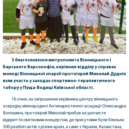
З благословіння митрополита Вінницького і
Барського Варсонофія, керівник відділу у справах
молоді Вінницької єпархії протоієрей Миколай Дуднік
взяв участь у заходах спортивно-терапевтичного
табору у Пуща-Водиці Київської області.
16 січня, на запрошення керівника центру вінницького
осередку міжнародної Антинаркотичної асоціації Олександра
Волошина, протоієрей Миколай прибув на урочисте
відкриття святковим концертом, де присутніми були близько
500 реабілітантів з різних країн, а саме з України, Казакстана,