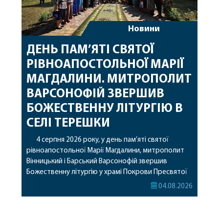
Новини
ДЕНЬ ПАМ’ЯТІ СВЯТОЇ
РІВНОАПОСТОЛЬНОЇ МАРІЇ
МАГДАЛИНИ. МИТРОПОЛИТ
ВАРСОНОФІЙ ЗВЕРШИВ
БОЖЕСТВЕННУ ЛІТУРГІЮ В
СЕЛІ ТЕРЕШКИ
4 серпня 2026 року, у день пам’яті святої
рівноапостольної Марії Магдалини, митрополит
Вінницький і Барський Варсонофій звершив
Божественну літургію у храмі Покрови Пресвятої
Богородиці села Терешки Барського благочиння.
04.08.2026
Перед початком богослужіння до храму була
принесена чудотворна ікона святої
рівноапостольної Марії Магдалини з часткою її