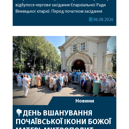
відбулося чергове засідання Єпархіальної Ради
Вінницької єпархії. Перед початком засідання
секретар Єпархіальної Ради від імені членів Ради
06.08.2026
привітав митрополита Варсонофія з днем
народження, яке архіпастир відзначив 1 серпня,
побажавши йому міцного здоров’я, Божої
допомоги, миру, духовної радості та
благословенних успіхів у подальшому
архіпастирському служінні. […]
Новини
💐ДЕНЬ ВШАНУВАННЯ
ПОЧАЇВСЬКОЇ ІКОНИ БОЖОЇ