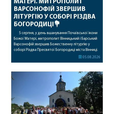
МАТЕРІ. МИТРОПОЛИТ
ВАРСОНОФІЙ ЗВЕРШИВ
ЛІТУРГІЮ У СОБОРІ РІЗДВА
БОГОРОДИЦІ💐
5 серпня, у день вшанування Почаївської ікони
Божої Матері, митрополит Вінницький і Барський
Варсонофій звершив Божественну літургію у
соборі Різдва Пресвятої Богородиці міста Вінниці.
Його Високопреосвященству співслужили
05.08.2026
секретар, духівник, благочинні, духовенство
Вінницької єпархії та гості з інших єпархій у
священному сані. Під час богослужіння підносилися
особливі молитви за мир в Україні, за воїнів, які
захищають […]