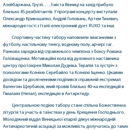
Азейбаржана, Грузії… . З міста Вінниці на захід прибуло
близько 45 реабілітантів. У програмі концерту виступали
Олександр Кривошапко, Андрій Головань, Артем Тихевич,
міжнародні гості з Італії електронний дует RUXO та інші.
Спортивну частину табору наповнили змаганнями з
футболу, настільному тенісу, водному полу, арчері таг.
Ранкова зарядка від справжнього чемпіона з боксу Романа
Головащенка. Мотиваційні кола від духовного наставника
центру протоієрея Миколая Дудніка. Терапія та зустріч з
психологами Ксенією Серебайло та Ксенією Іщенко. Цікавим
досвідом та досягненнями поділився справжній екстремал
Валентин Щербаков, який провів близько 40-ка експедицій в
Гімалаях (Непал), експедицію в Антарктиду.
Центральною подією табору стане спільна Божественна
літургія та участь в таїнствах у день Хрещення Господнього.
Молодіжний відділ Вінницької єпархії дякує міжнародній
Антинаркотичній асоціації за можливість долучатись до таких