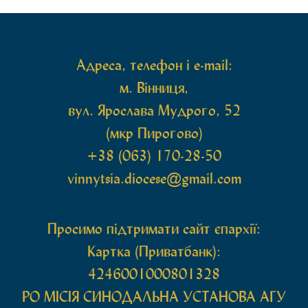
святих мощей, передана зі Святої Гори Афон.
Також для поклоніння вірянам […]
Адреса, телефон і e-mail:
м. Вінниця,
вул. Ярослава Мудрого, 52
(мкр Пирогово)
+38 (063) 170-28-50
vinnytsia.diocese@gmail.com
Просимо підтримати сайт єпархії:
Картка (Приватбанк):
4246001000801328
РО МIСIЯ СИНОДАЛЬНА УСТАНОВА АГУ