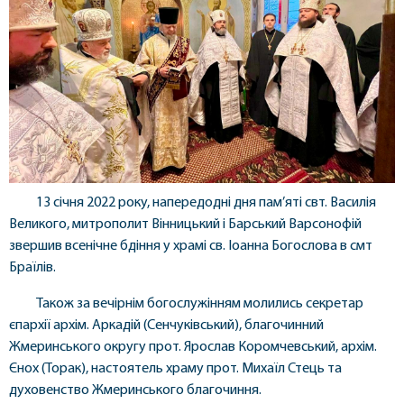
13 січня 2022 року, напередодні дня пам’яті свт. Василія
Великого, митрополит Вінницький і Барський Варсонофій
звершив всенічне бдіння у храмі св. Іоанна Богослова в смт
Браїлів.
Також за вечірнім богослужінням молились секретар
єпархії архім. Аркадій (Сенчуківський), благочинний
Жмеринського округу прот. Ярослав Коромчевський, архім.
Єнох (Торак), настоятель храму прот. Михаїл Стець та
духовенство Жмеринського благочиння.