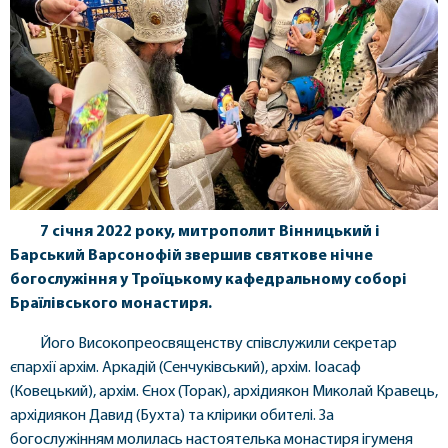
7 січня 2022 року, митрополит Вінницький і
Барський Варсонофій звершив святкове нічне
богослужіння у Троїцькому кафедральному соборі
Браїлівського монастиря.
Його Високопреосвященству співслужили секретар
єпархії архім. Аркадій (Сенчуківський), архім. Іоасаф
(Ковецький), архім. Єнох (Торак), архідиякон Миколай Кравець,
архідиякон Давид (Бухта) та клірики обителі. За
богослужінням молилась настоятелька монастиря ігуменя