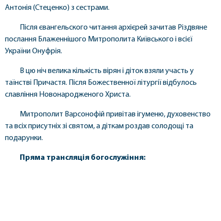
Антонія (Стеценко) з сестрами.
Після євангельского читання архієрей зачитав Різдвяне
послання Блаженнішого Митрополита Київського і всієї
України Онуфрія.
В цю ніч велика кількість вірян і діток взяли участь у
таїнстві Причастя. Після Божественної літургії відбулось
славління Новонародженого Христа.
Митрополит Варсонофій привітав ігуменю, духовенство
та всіх присутніх зі святом, а діткам роздав солодощі та
подарунки.
Пряма трансляція богослужіння: