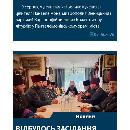
9 серпня, у день пам’яті великомученика і
цілителя Пантелеімона, митрополит Вінницький і
Барський Варсонофій звершив Божественну
літургію у Пантелеімонівському храмі міста
Жмеринки. Перед початком богослужіння
09.08.2026
архіпастир доставив до храму чудотворну ікону
святої рівноапостольної Марії Магдалини з
часткою її святих мощей. Митрополиту
Варсонофію співслужили секретар єпархії
архімандрит Єнох (Торак), благочинний
Жмеринського округу протоієрей Ярослав
Коромчевський, клірики […]
Новини
ВІДБУЛОСЬ ЗАСІДАННЯ