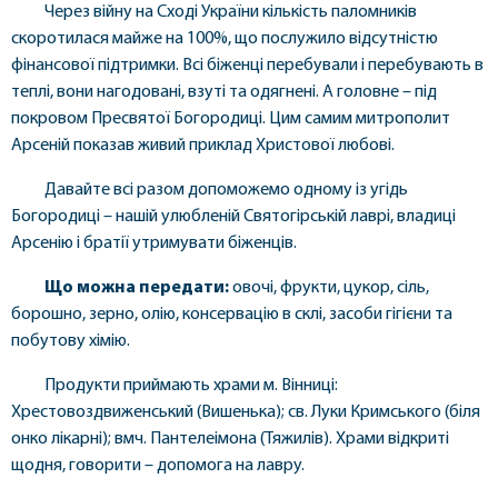
Через війну на Сході України кількість паломників
скоротилася майже на 100%, що послужило відсутністю
фінансової підтримки. Всі біженці перебували і перебувають в
теплі, вони нагодовані, взуті та одягнені. А головне – під
покровом Пресвятої Богородиці. Цим самим митрополит
Арсеній показав живий приклад Христової любові.
Давайте всі разом допоможемо одному із угідь
Богородиці – нашій улюбленій Святогірській лаврі, владиці
Арсенію і братії утримувати біженців.
Що можна передати:
овочі, фрукти, цукор, сіль,
борошно, зерно, олію, консервацію в склі, засоби гігієни та
побутову хімію.
Продукти приймають храми м. Вінниці:
Хрестовоздвиженський (Вишенька); св. Луки Кримського (біля
онко лікарні); вмч. Пантелеімона (Тяжилів). Храми відкриті
щодня, говорити – допомога на лавру.