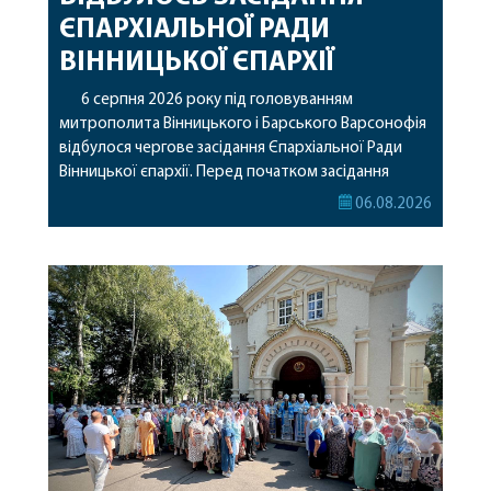
ЄПАРХІАЛЬНОЇ РАДИ
ВІННИЦЬКОЇ ЄПАРХІЇ
6 серпня 2026 року під головуванням
митрополита Вінницького і Барського Варсонофія
відбулося чергове засідання Єпархіальної Ради
Вінницької єпархії. Перед початком засідання
секретар Єпархіальної Ради від імені членів Ради
06.08.2026
привітав митрополита Варсонофія з днем
народження, яке архіпастир відзначив 1 серпня,
побажавши йому міцного здоров’я, Божої
допомоги, миру, духовної радості та
благословенних успіхів у подальшому
архіпастирському служінні. […]