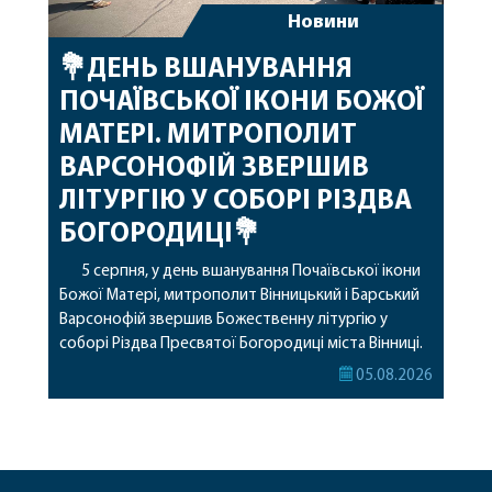
Новини
💐ДЕНЬ ВШАНУВАННЯ
ПОЧАЇВСЬКОЇ ІКОНИ БОЖОЇ
МАТЕРІ. МИТРОПОЛИТ
ВАРСОНОФІЙ ЗВЕРШИВ
ЛІТУРГІЮ У СОБОРІ РІЗДВА
БОГОРОДИЦІ💐
5 серпня, у день вшанування Почаївської ікони
Божої Матері, митрополит Вінницький і Барський
Варсонофій звершив Божественну літургію у
соборі Різдва Пресвятої Богородиці міста Вінниці.
Його Високопреосвященству співслужили
05.08.2026
секретар, духівник, благочинні, духовенство
Вінницької єпархії та гості з інших єпархій у
священному сані. Під час богослужіння підносилися
особливі молитви за мир в Україні, за воїнів, які
захищають […]