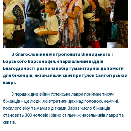
З благословіння митрополита Вінницького і
Барського Варсонофія, єпархіальний відділ
Благодійності розпочав збір гуманітарної допомоги
для біженців, які знайшли свій притулок Святогірській
лаврі.
З перших днів війни Успенська лавра приймає тисячі
біженців – це люди, які втратили дах над головою, немічні,
похилого віку та мами з дітками. Зараз число біженців
становить 300 чоловік і рівно стільки ж насельників лаври та
скитів.