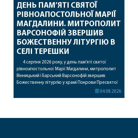
ДЕНЬ ПАМ’ЯТІ СВЯТОЇ
РІВНОАПОСТОЛЬНОЇ МАРІЇ
МАГДАЛИНИ. МИТРОПОЛИТ
ВАРСОНОФІЙ ЗВЕРШИВ
БОЖЕСТВЕННУ ЛІТУРГІЮ В
СЕЛІ ТЕРЕШКИ
4 серпня 2026 року, у день пам’яті святої
рівноапостольної Марії Магдалини, митрополит
Вінницький і Барський Варсонофій звершив
Божественну літургію у храмі Покрови Пресвятої
Богородиці села Терешки Барського благочиння.
04.08.2026
Перед початком богослужіння до храму була
принесена чудотворна ікона святої
рівноапостольної Марії Магдалини з часткою її
святих мощей, передана зі Святої Гори Афон.
Також для поклоніння вірянам […]