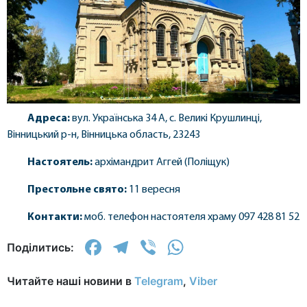
Адреса:
вул. Українська 34 А, с. Великі Крушлинці,
Вінницький р-н, Вінницька область, 23243
Настоятель:
архімандрит Аггей (Поліщук)
Престольне свято:
11 вересня
Контакти:
моб. телефон настоятеля храму 097 428 81 52
Facebook
Telegram
Viber
WhatsApp
Поділитись:
Читайте наші новини в
Telegram
,
Viber