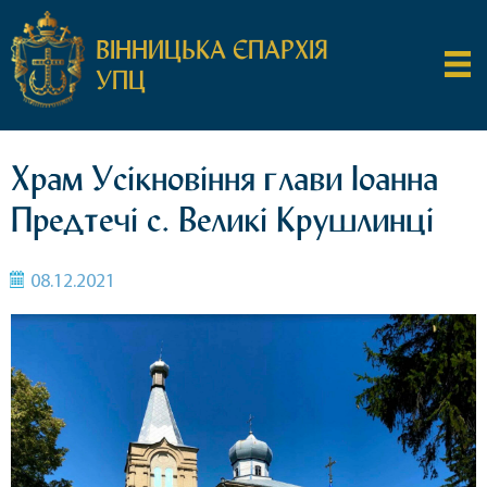
ВІННИЦЬКА ЄПАРХІЯ
УПЦ
Храм Усікновіння глави Іоанна
Предтечі с. Великі Крушлинці
08.12.2021