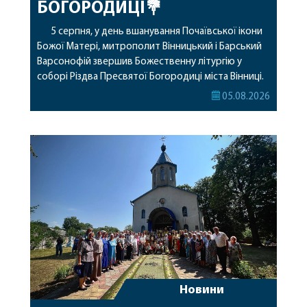
БОГОРОДИЦІ💐
5 серпня, у день вшанування Почаївської ікони
Божої Матері, митрополит Вінницький і Барський
Варсонофій звершив Божественну літургію у
соборі Різдва Пресвятої Богородиці міста Вінниці.
Його Високопреосвященству співслужили
05.08.2026
секретар, духівник, благочинні, духовенство
Вінницької єпархії та гості з інших єпархій у
священному сані. Під час богослужіння підносилися
особливі молитви за мир в Україні, за воїнів, які
захищають […]
Новини