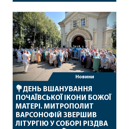
привітав митрополита Варсонофія з днем
народження, яке архіпастир відзначив 1 серпня,
побажавши йому міцного здоров’я, Божої
допомоги, миру, духовної радості та
благословенних успіхів у подальшому
архіпастирському служінні. […]
Новини
💐ДЕНЬ ВШАНУВАННЯ
ПОЧАЇВСЬКОЇ ІКОНИ БОЖОЇ
МАТЕРІ. МИТРОПОЛИТ
ВАРСОНОФІЙ ЗВЕРШИВ
ЛІТУРГІЮ У СОБОРІ РІЗДВА