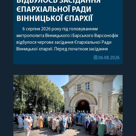
ВІДБУЛОСЬ ЗАСІДАННЯ
ЄПАРХІАЛЬНОЇ РАДИ
ВІННИЦЬКОЇ ЄПАРХІЇ
6 серпня 2026 року під головуванням
митрополита Вінницького і Барського Варсонофія
відбулося чергове засідання Єпархіальної Ради
Вінницької єпархії. Перед початком засідання
секретар Єпархіальної Ради від імені членів Ради
06.08.2026
привітав митрополита Варсонофія з днем
народження, яке архіпастир відзначив 1 серпня,
побажавши йому міцного здоров’я, Божої
допомоги, миру, духовної радості та
благословенних успіхів у подальшому
архіпастирському служінні. […]