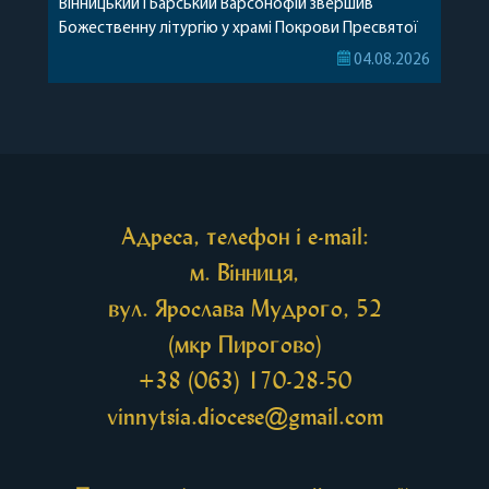
Вінницький і Барський Варсонофій звершив
Божественну літургію у храмі Покрови Пресвятої
Богородиці села Терешки Барського благочиння.
04.08.2026
Перед початком богослужіння до храму була
принесена чудотворна ікона святої
рівноапостольної Марії Магдалини з часткою її
святих мощей, передана зі Святої Гори Афон.
Також для поклоніння вірянам […]
Адреса, телефон і e-mail:
м. Вінниця,
вул. Ярослава Мудрого, 52
(мкр Пирогово)
+38 (063) 170-28-50
vinnytsia.diocese@gmail.com