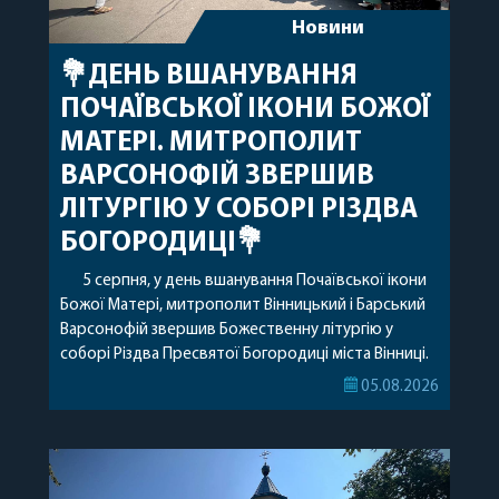
Новини
💐ДЕНЬ ВШАНУВАННЯ
ПОЧАЇВСЬКОЇ ІКОНИ БОЖОЇ
МАТЕРІ. МИТРОПОЛИТ
ВАРСОНОФІЙ ЗВЕРШИВ
ЛІТУРГІЮ У СОБОРІ РІЗДВА
БОГОРОДИЦІ💐
5 серпня, у день вшанування Почаївської ікони
Божої Матері, митрополит Вінницький і Барський
Варсонофій звершив Божественну літургію у
соборі Різдва Пресвятої Богородиці міста Вінниці.
Його Високопреосвященству співслужили
05.08.2026
секретар, духівник, благочинні, духовенство
Вінницької єпархії та гості з інших єпархій у
священному сані. Під час богослужіння підносилися
особливі молитви за мир в Україні, за воїнів, які