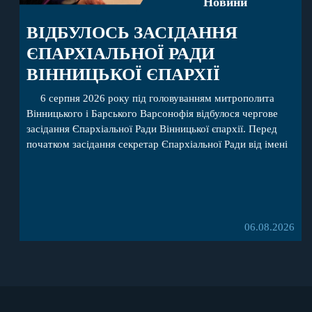
Новини
ВІДБУЛОСЬ ЗАСІДАННЯ
ЄПАРХІАЛЬНОЇ РАДИ
ВІННИЦЬКОЇ ЄПАРХІЇ
6 серпня 2026 року під головуванням митрополита
Вінницького і Барського Варсонофія відбулося чергове
засідання Єпархіальної Ради Вінницької єпархії. Перед
початком засідання секретар Єпархіальної Ради від імені
членів Ради привітав митрополита Варсонофія з днем
народження, яке архіпастир відзначив 1 серпня,
побажавши йому міцного здоров’я, Божої допомоги,
миру, духовної радості та благословенних успіхів у
подальшому архіпастирському служінні. […]
06.08.2026