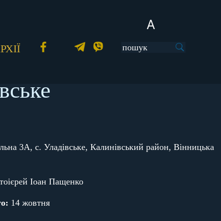
A
РХІЇ
вське
льна 3А, с. Уладівське, Калинівський район, Вінницька
тоієрей Іоан Пащенко
о:
14 жовтня