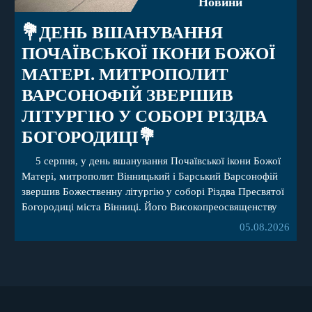
Новини
💐ДЕНЬ ВШАНУВАННЯ
ПОЧАЇВСЬКОЇ ІКОНИ БОЖОЇ
МАТЕРІ. МИТРОПОЛИТ
ВАРСОНОФІЙ ЗВЕРШИВ
ЛІТУРГІЮ У СОБОРІ РІЗДВА
БОГОРОДИЦІ💐
5 серпня, у день вшанування Почаївської ікони Божої
Матері, митрополит Вінницький і Барський Варсонофій
звершив Божественну літургію у соборі Різдва Пресвятої
Богородиці міста Вінниці. Його Високопреосвященству
співслужили секретар, духівник, благочинні, духовенство
05.08.2026
Вінницької єпархії та гості з інших єпархій у священному
сані. Під час богослужіння підносилися особливі молитви
за мир в Україні, за воїнів, які захищають […]