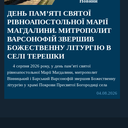
Новини
ДЕНЬ ПАМ’ЯТІ СВЯТОЇ
РІВНОАПОСТОЛЬНОЇ МАРІЇ
МАГДАЛИНИ. МИТРОПОЛИТ
ВАРСОНОФІЙ ЗВЕРШИВ
БОЖЕСТВЕННУ ЛІТУРГІЮ В
СЕЛІ ТЕРЕШКИ
4 серпня 2026 року, у день пам’яті святої
рівноапостольної Марії Магдалини, митрополит
Вінницький і Барський Варсонофій звершив Божественну
літургію у храмі Покрови Пресвятої Богородиці села
Терешки Барського благочиння. Перед початком
04.08.2026
богослужіння до храму була принесена чудотворна ікона
святої рівноапостольної Марії Магдалини з часткою її
святих мощей, передана зі Святої Гори Афон. Також для
поклоніння вірянам […]