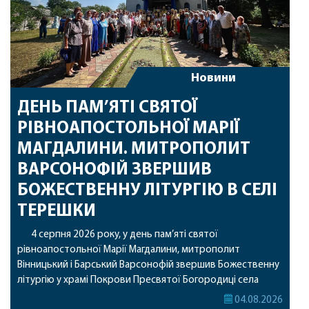
Новини
ДЕНЬ ПАМ’ЯТІ СВЯТОЇ
РІВНОАПОСТОЛЬНОЇ МАРІЇ
МАГДАЛИНИ. МИТРОПОЛИТ
ВАРСОНОФІЙ ЗВЕРШИВ
БОЖЕСТВЕННУ ЛІТУРГІЮ В СЕЛІ
ТЕРЕШКИ
4 серпня 2026 року, у день пам’яті святої
рівноапостольної Марії Магдалини, митрополит
Вінницький і Барський Варсонофій звершив Божественну
літургію у храмі Покрови Пресвятої Богородиці села
Терешки Барського благочиння. Перед початком
04.08.2026