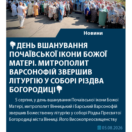
Новини
💐ДЕНЬ ВШАНУВАННЯ
ПОЧАЇВСЬКОЇ ІКОНИ БОЖОЇ
МАТЕРІ. МИТРОПОЛИТ
ВАРСОНОФІЙ ЗВЕРШИВ
ЛІТУРГІЮ У СОБОРІ РІЗДВА
БОГОРОДИЦІ💐
5 серпня, у день вшанування Почаївської ікони Божої
Матері, митрополит Вінницький і Барський Варсонофій
звершив Божественну літургію у соборі Різдва Пресвятої
Богородиці міста Вінниці. Його Високопреосвященству
співслужили секретар, духівник, благочинні, духовенство
05.08.2026