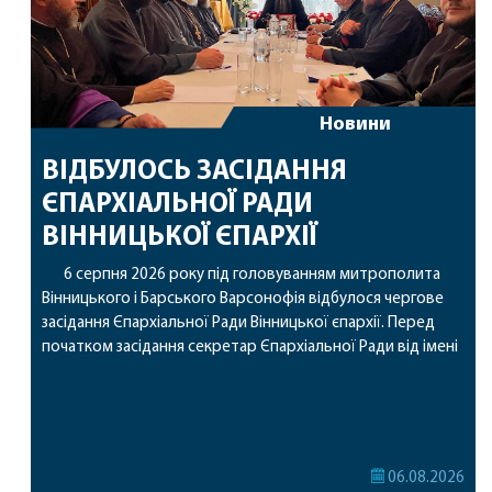
Новини
ВІДБУЛОСЬ ЗАСІДАННЯ
ЄПАРХІАЛЬНОЇ РАДИ
ВІННИЦЬКОЇ ЄПАРХІЇ
6 серпня 2026 року під головуванням митрополита
Вінницького і Барського Варсонофія відбулося чергове
засідання Єпархіальної Ради Вінницької єпархії. Перед
початком засідання секретар Єпархіальної Ради від імені
членів Ради привітав митрополита Варсонофія з днем
народження, яке архіпастир відзначив 1 серпня,
побажавши йому міцного здоров’я, Божої допомоги,
миру, духовної радості та благословенних успіхів у
подальшому архіпастирському служінні. […]
06.08.2026