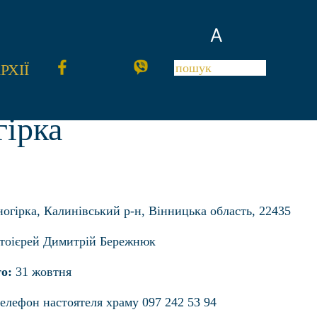
A
РХІЇ
гірка
ногірка, Калинівський р-н, Вінницька область, 22435
тоієрей Димитрій Бережнюк
о:
31 жовтня
елефон настоятеля храму 097 242 53 94