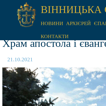
ВІННИЦЬКА 
НОВИНИ
АРХІЄРЕЙ
ЄПА
КОНТАКТИ
Храм апостола і єванг
21.10.2021