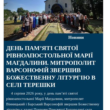
Новини
ДЕНЬ ПАМ’ЯТІ СВЯТОЇ
РІВНОАПОСТОЛЬНОЇ МАРІЇ
МАГДАЛИНИ. МИТРОПОЛИТ
ВАРСОНОФІЙ ЗВЕРШИВ
БОЖЕСТВЕННУ ЛІТУРГІЮ В
СЕЛІ ТЕРЕШКИ
4 серпня 2026 року, у день пам’яті святої
рівноапостольної Марії Магдалини, митрополит
Вінницький і Барський Варсонофій звершив Божественну
літургію у храмі Покрови Пресвятої Богородиці села