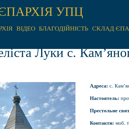
ЄПАРХІЯ УПЦ
РХІЯ
ВІДЕО
БЛАГОДІЙНІСТЬ
СКЛАД ЄПА
еліста Луки с. Кам’яно
Адреса:
с. Кам’я
Настоятель:
про
Престольне свят
Контакти:
моб. т