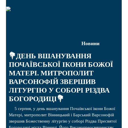
Новини
💐ДЕНЬ ВШАНУВАННЯ
ПОЧАЇВСЬКОЇ ІКОНИ БОЖОЇ
МАТЕРІ. МИТРОПОЛИТ
ВАРСОНОФІЙ ЗВЕРШИВ
ЛІТУРГІЮ У СОБОРІ РІЗДВА
БОГОРОДИЦІ💐
5 серпня, у день вшанування Почаївської ікони Божої
Матері, митрополит Вінницький і Барський Варсонофій
звершив Божественну літургію у соборі Різдва Пресвятої
Богородиці міста Вінниці. Його Високопреосвященству