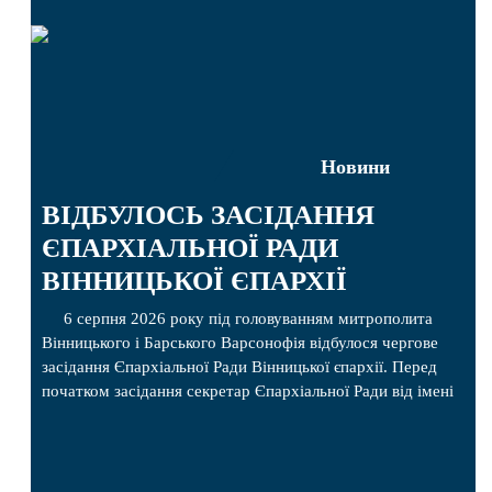
Новини
ВІДБУЛОСЬ ЗАСІДАННЯ
ЄПАРХІАЛЬНОЇ РАДИ
ВІННИЦЬКОЇ ЄПАРХІЇ
6 серпня 2026 року під головуванням митрополита
Вінницького і Барського Варсонофія відбулося чергове
засідання Єпархіальної Ради Вінницької єпархії. Перед
початком засідання секретар Єпархіальної Ради від імені
членів Ради привітав митрополита Варсонофія з днем
народження, яке архіпастир відзначив 1 серпня,
побажавши йому міцного здоров’я, Божої допомоги,
миру, духовної радості та благословенних успіхів у