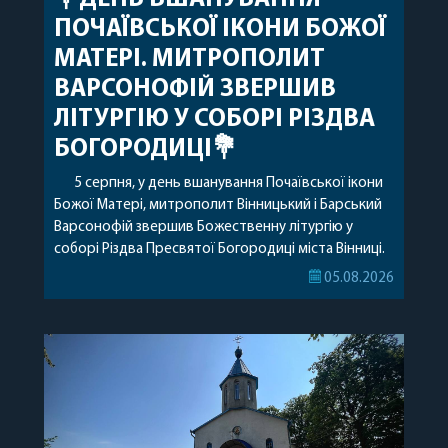
ПОЧАЇВСЬКОЇ ІКОНИ БОЖОЇ
МАТЕРІ. МИТРОПОЛИТ
ВАРСОНОФІЙ ЗВЕРШИВ
ЛІТУРГІЮ У СОБОРІ РІЗДВА
БОГОРОДИЦІ💐
5 серпня, у день вшанування Почаївської ікони
Божої Матері, митрополит Вінницький і Барський
Варсонофій звершив Божественну літургію у
соборі Різдва Пресвятої Богородиці міста Вінниці.
Його Високопреосвященству співслужили
05.08.2026
секретар, духівник, благочинні, духовенство
Вінницької єпархії та гості з інших єпархій у
священному сані. Під час богослужіння підносилися
особливі молитви за мир в Україні, за воїнів, які
захищають […]