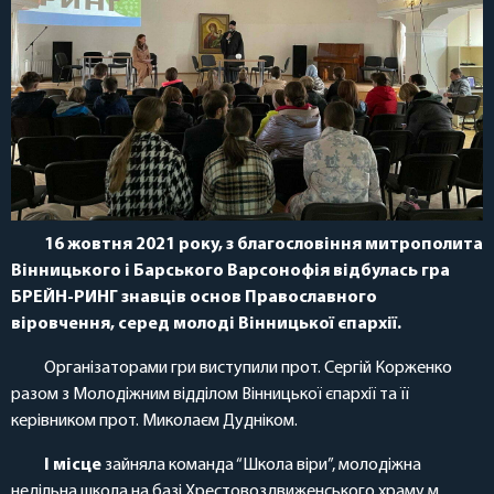
16 жовтня 2021 року, з благословіння митрополита
Вінницького і Барського Варсонофія відбулась гра
БРЕЙН-РИНГ знавців основ Православного
віровчення, серед молоді Вінницької єпархії.
Організаторами гри виступили прот. Сергій Корженко
разом з Молодіжним відділом Вінницької єпархії та її
керівником прот. Миколаєм Дудніком.
І місце
зайняла команда “Школа віри”, молодіжна
недільна школа на базі Хрестовоздвиженського храму м.