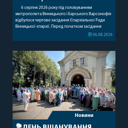
6 серпня 2026 року під головуванням
митрополита Вінницького і Барського Варсонофія
відбулося чергове засідання Єпархіальної Ради
Вінницької єпархії. Перед початком засідання
секретар Єпархіальної Ради від імені членів Ради
06.08.2026
привітав митрополита Варсонофія з днем
народження, яке архіпастир відзначив 1 серпня,
побажавши йому міцного здоров’я, Божої
допомоги, миру, духовної радості та
благословенних успіхів у подальшому
архіпастирському служінні. […]
Новини
💐ДЕНЬ ВШАНУВАННЯ