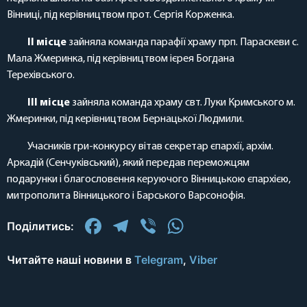
Вінниці, під керівництвом прот. Сергія Корженка.
ІІ місце
зайняла команда парафії храму прп. Параскеви с.
Мала Жмеринка, під керівництвом ієрея Богдана
Терехівського.
ІІІ місце
зайняла команда храму свт. Луки Кримського м.
Жмеринки, під керівництвом Бернацької Людмили.
Учасників гри-конкурсу вітав секретар єпархії, архім.
Аркадій (Сенчуківський), який передав переможцям
подарунки і благословення керуючого Вінницькою єпархією,
митрополита Вінницького і Барського Варсонофія.
Facebook
Telegram
Viber
WhatsApp
Поділитись:
Читайте наші новини в
Telegram
,
Viber