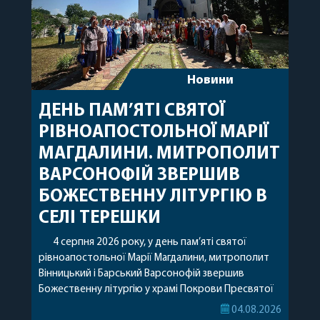
Новини
ДЕНЬ ПАМ’ЯТІ СВЯТОЇ
РІВНОАПОСТОЛЬНОЇ МАРІЇ
МАГДАЛИНИ. МИТРОПОЛИТ
ВАРСОНОФІЙ ЗВЕРШИВ
БОЖЕСТВЕННУ ЛІТУРГІЮ В
СЕЛІ ТЕРЕШКИ
4 серпня 2026 року, у день пам’яті святої
рівноапостольної Марії Магдалини, митрополит
Вінницький і Барський Варсонофій звершив
Божественну літургію у храмі Покрови Пресвятої
Богородиці села Терешки Барського благочиння.
04.08.2026