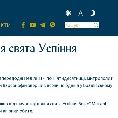
A
АКТИ
я свята Успіння
напередодні Неділі 11-ї по П‘ятидесятниці, митрополит
й Варсонофій звершив всенічне бдіння у Браїлівському
ква відзначає віддання свята Успіння Божої Матері.
 клірики обителі.