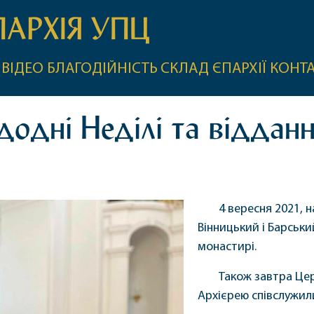
ПАРХІЯ УПЦ
ВІДЕО
БЛАГОДІЙНІСТЬ
СКЛАД ЄПАРХІЇ
КОНТ
додні Неділі та відданн
4 вересня 2021, 
Вінницький і Барськи
монастирі.
Також завтра Цер
Архієрею співслужили