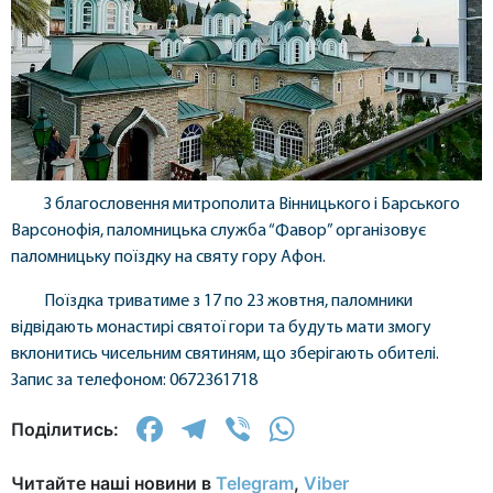
З благословення митрополита Вінницького і Барського
Варсонофія, паломницька служба “Фавор” організовує
паломницьку поїздку на святу гору Афон.
Поїздка триватиме з 17 по 23 жовтня, паломники
відвідають монастирі святої гори та будуть мати змогу
вклонитись чисельним святиням, що зберігають обителі.
Запис за телефоном: 0672361718
Facebook
Telegram
Viber
WhatsApp
Поділитись:
Читайте наші новини в
Telegram
,
Viber