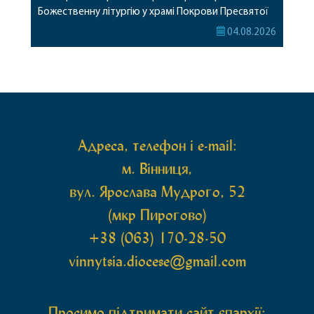
Божественну літургію у храмі Покрови Пресвятої
Богородиці села Терешки Барського благочиння.
04.08.2026
Перед початком богослужіння до храму була
принесена чудотворна ікона святої
рівноапостольної Марії Магдалини з часткою її
святих мощей, передана зі Святої Гори Афон.
Також для поклоніння вірянам […]
Адреса, телефон і e-mail:
м. Вінниця,
вул. Ярослава Мудрого, 52
(мкр Пирогово)
+38 (063) 170-28-50
vinnytsia.diocese@gmail.com
Просимо підтримати сайт єпархії: