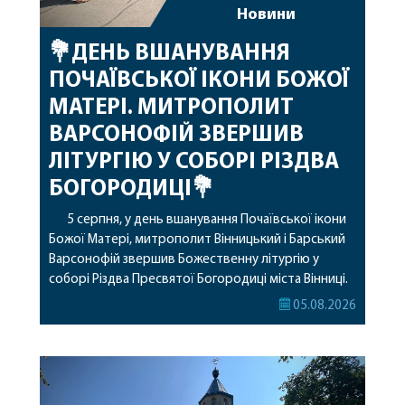
Новини
💐ДЕНЬ ВШАНУВАННЯ
ПОЧАЇВСЬКОЇ ІКОНИ БОЖОЇ
МАТЕРІ. МИТРОПОЛИТ
ВАРСОНОФІЙ ЗВЕРШИВ
ЛІТУРГІЮ У СОБОРІ РІЗДВА
БОГОРОДИЦІ💐
5 серпня, у день вшанування Почаївської ікони
Божої Матері, митрополит Вінницький і Барський
Варсонофій звершив Божественну літургію у
соборі Різдва Пресвятої Богородиці міста Вінниці.
Його Високопреосвященству співслужили
05.08.2026
секретар, духівник, благочинні, духовенство
Вінницької єпархії та гості з інших єпархій у
священному сані. Під час богослужіння підносилися
особливі молитви за мир в Україні, за воїнів, які
захищають […]