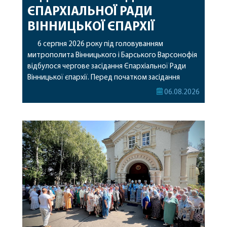
ЄПАРХІАЛЬНОЇ РАДИ
ВІННИЦЬКОЇ ЄПАРХІЇ
6 серпня 2026 року під головуванням
митрополита Вінницького і Барського Варсонофія
відбулося чергове засідання Єпархіальної Ради
Вінницької єпархії. Перед початком засідання
секретар Єпархіальної Ради від імені членів Ради
06.08.2026
привітав митрополита Варсонофія з днем
народження, яке архіпастир відзначив 1 серпня,
побажавши йому міцного здоров’я, Божої
допомоги, миру, духовної радості та
благословенних успіхів у подальшому
архіпастирському служінні. […]