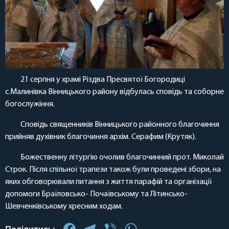
21 серпня у храмі Різдва Пресвятої Богородиці
с.Малинівка Вінницького району відбулась сповідь та соборне
богослужіння.
Сповідь священників Вінницького районного благочиння
прийняв духівник благочиння архім. Серафим (Крутяк).
Божественну літургію очолив благочинний прот. Миколай
Строк. Після спільної трапези також були проведені збори, на
яких обговорювали питання з життя парафій та організації
допомоги Браїловсько- Почаївському та Літинсько-
Шевченківському хресним ходам.
Facebook
Telegram
Viber
WhatsApp
Поділитись: