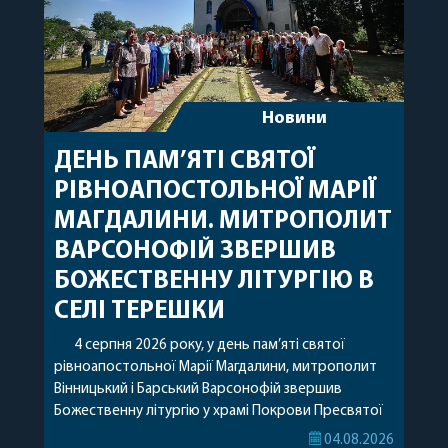
Новини
ДЕНЬ ПАМ’ЯТІ СВЯТОЇ
РІВНОАПОСТОЛЬНОЇ МАРІЇ
МАГДАЛИНИ. МИТРОПОЛИТ
ВАРСОНОФІЙ ЗВЕРШИВ
БОЖЕСТВЕННУ ЛІТУРГІЮ В
СЕЛІ ТЕРЕШКИ
4 серпня 2026 року, у день пам’яті святої
рівноапостольної Марії Магдалини, митрополит
Вінницький і Барський Варсонофій звершив
Божественну літургію у храмі Покрови Пресвятої
Богородиці села Терешки Барського благочиння.
04.08.2026