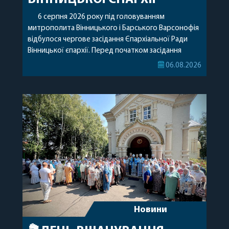
6 серпня 2026 року під головуванням
митрополита Вінницького і Барського Варсонофія
відбулося чергове засідання Єпархіальної Ради
Вінницької єпархії. Перед початком засідання
секретар Єпархіальної Ради від імені членів Ради
06.08.2026
привітав митрополита Варсонофія з днем
народження, яке архіпастир відзначив 1 серпня,
побажавши йому міцного здоров’я, Божої
допомоги, миру, духовної радості та
благословенних успіхів у подальшому
архіпастирському служінні. […]
Новини