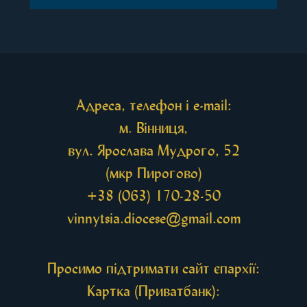
Перед початком богослужіння до храму була
принесена чудотворна ікона святої
рівноапостольної Марії Магдалини з часткою її
святих мощей, передана зі Святої Гори Афон.
Також для поклоніння вірянам […]
Адреса, телефон і e-mail:
м. Вінниця,
вул. Ярослава Мудрого, 52
(мкр Пирогово)
+38 (063) 170-28-50
vinnytsia.diocese@gmail.com
Просимо підтримати сайт єпархії:
Картка (Приватбанк):