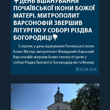
💐ДЕНЬ ВШАНУВАННЯ
ПОЧАЇВСЬКОЇ ІКОНИ БОЖОЇ
МАТЕРІ. МИТРОПОЛИТ
ВАРСОНОФІЙ ЗВЕРШИВ
ЛІТУРГІЮ У СОБОРІ РІЗДВА
БОГОРОДИЦІ💐
5 серпня, у день вшанування Почаївської ікони
Божої Матері, митрополит Вінницький і Барський
Варсонофій звершив Божественну літургію у
соборі Різдва Пресвятої Богородиці міста Вінниці.
Його Високопреосвященству співслужили
05.08.2026
секретар, духівник, благочинні, духовенство
Вінницької єпархії та гості з інших єпархій у
священному сані. Під час богослужіння підносилися
особливі молитви за мир в Україні, за воїнів, які
захищають […]