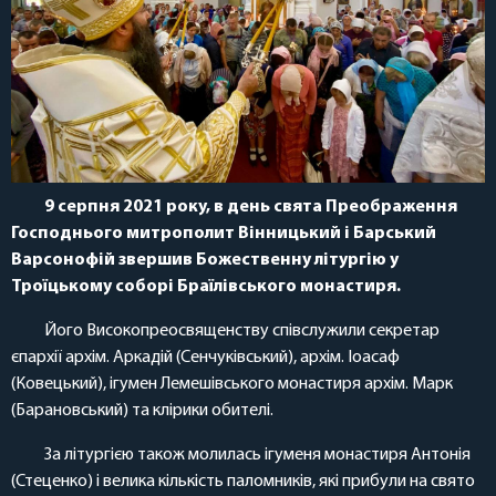
9 серпня 2021 року, в день свята Преображення
Господнього митрополит Вінницький і Барський
Варсонофій звершив Божественну літургію у
Троїцькому соборі Браїлівського монастиря.
Його Високопреосвященству співслужили секретар
єпархії архім. Аркадій (Сенчуківський), архім. Іоасаф
(Ковецький), ігумен Лемешівського монастиря архім. Марк
(Барановський) та клірики обителі.
За літургією також молилась ігуменя монастиря Антонія
(Стеценко) і велика кількість паломників, які прибули на свято