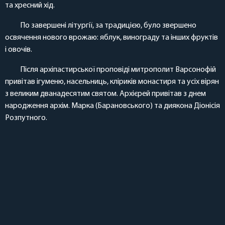
та хресний хід.
По завершені літургії, за традицією, було звершено
освячення нового врожаю: яблук, винограду та інших фруктів
і овочів.
Після архіпастирської проповіді митрополит Варсонофій
привітав ігуменю, насельниць, кліриків монастиря та усіх вірян
з великим дванадесятим святом. Архієрей привітав з днем
народження архім. Марка (Барановського) та диякона Діонісія
Розпутного.