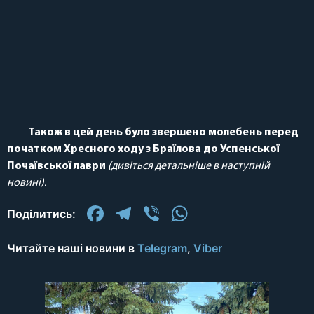
Також в цей день було звершено молебень перед
початком Хресного ходу з Браїлова до Успенської
Почаївської лаври
(дивіться детальніше в наступній
новині).
Facebook
Telegram
Viber
WhatsApp
Поділитись:
Читайте наші новини в
Telegram
,
Viber