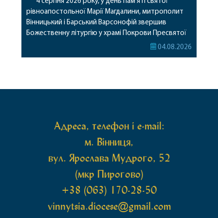
4 серпня 2026 року, у день пам’яті святої
рівноапостольної Марії Магдалини, митрополит
Вінницький і Барський Варсонофій звершив
Божественну літургію у храмі Покрови Пресвятої
Богородиці села Терешки Барського благочиння.
04.08.2026
Перед початком богослужіння до храму була
принесена чудотворна ікона святої
рівноапостольної Марії Магдалини з часткою її
святих мощей, передана зі Святої Гори Афон.
Також для поклоніння вірянам […]
Адреса, телефон і e-mail:
м. Вінниця,
вул. Ярослава Мудрого, 52
(мкр Пирогово)
+38 (063) 170-28-50
vinnytsia.diocese@gmail.com