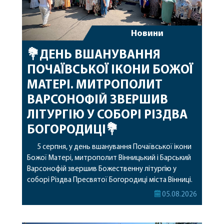
Новини
💐ДЕНЬ ВШАНУВАННЯ
ПОЧАЇВСЬКОЇ ІКОНИ БОЖОЇ
МАТЕРІ. МИТРОПОЛИТ
ВАРСОНОФІЙ ЗВЕРШИВ
ЛІТУРГІЮ У СОБОРІ РІЗДВА
БОГОРОДИЦІ💐
5 серпня, у день вшанування Почаївської ікони
Божої Матері, митрополит Вінницький і Барський
Варсонофій звершив Божественну літургію у
соборі Різдва Пресвятої Богородиці міста Вінниці.
Його Високопреосвященству співслужили
05.08.2026
секретар, духівник, благочинні, духовенство
Вінницької єпархії та гості з інших єпархій у