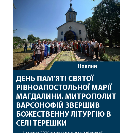
священному сані. Під час богослужіння підносилися
особливі молитви за мир в Україні, за воїнів, які
захищають […]
Новини
ДЕНЬ ПАМ’ЯТІ СВЯТОЇ
РІВНОАПОСТОЛЬНОЇ МАРІЇ
МАГДАЛИНИ. МИТРОПОЛИТ
ВАРСОНОФІЙ ЗВЕРШИВ
БОЖЕСТВЕННУ ЛІТУРГІЮ В
СЕЛІ ТЕРЕШКИ