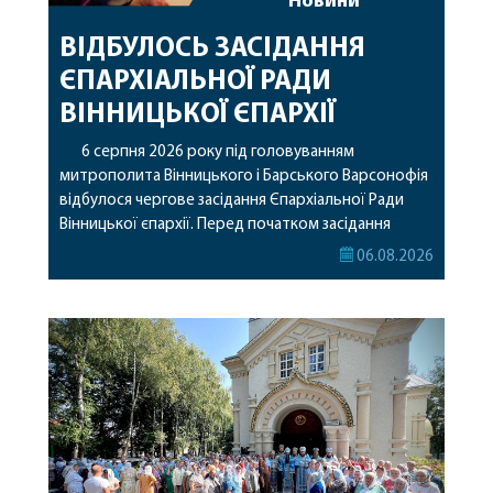
Новини
ВІДБУЛОСЬ ЗАСІДАННЯ
ЄПАРХІАЛЬНОЇ РАДИ
ВІННИЦЬКОЇ ЄПАРХІЇ
6 серпня 2026 року під головуванням
митрополита Вінницького і Барського Варсонофія
відбулося чергове засідання Єпархіальної Ради
Вінницької єпархії. Перед початком засідання
секретар Єпархіальної Ради від імені членів Ради
06.08.2026
привітав митрополита Варсонофія з днем
народження, яке архіпастир відзначив 1 серпня,
побажавши йому міцного здоров’я, Божої
допомоги, миру, духовної радості та
благословенних успіхів у подальшому
архіпастирському служінні. […]