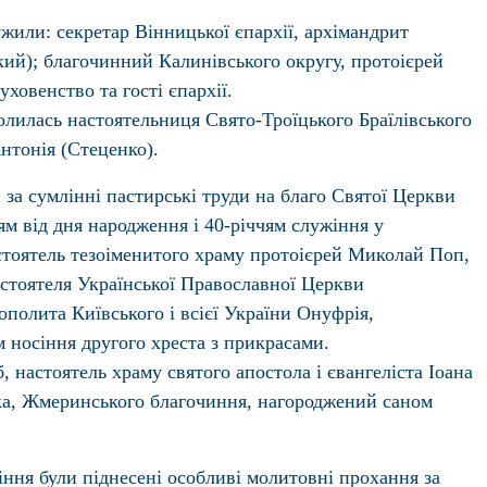
жили: секретар Вінницької єпархії, архімандрит
кий); благочинний Калинівського округу, протоієрей
ховенство та гості єпархії.
олилась настоятельниця Свято-Троїцького Браїлівського
нтонія (Стеценко).
 за сумлінні пастирські труди на благо Святої Церкви
чям від дня народження і 40-річчям служіння у
стоятель тезоіменитого храму протоієрей Миколай Поп,
дстоятеля Української Православної Церкви
полита Київського і всієї України Онуфрія,
 носіння другого хреста з прикрасами.
, настоятель храму святого апостола і євангеліста Іоана
вка, Жмеринського благочиння, нагороджений саном
іння були піднесені особливі молитовні прохання за