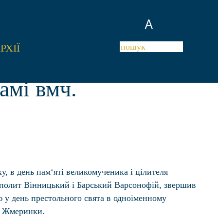
A
РХІЇ
амі вмч.
ку, в день пам‘яті великомученика і цілителя
полит Вінницький і Барський Варсонофій, звершив
ю у день престольного свята в одноіменному
. Жмеринки.