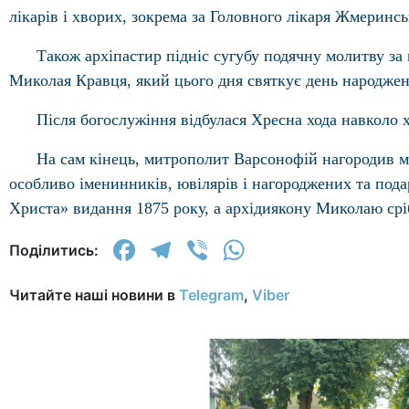
лікарів і хворих, зокрема за Головного лікаря Жмеринс
Також архіпастир підніс сугубу подячну молитву за
Миколая Кравця, який цього дня святкує день народжен
Після богослужіння відбулася Хресна хода навколо
На сам кінець, митрополит Варсонофій нагородив м
особливо іменинників, ювілярів і нагороджених та пода
Христа» видання 1875 року, а архідиякону Миколаю срі
Facebook
Telegram
Viber
WhatsApp
Поділитись:
Читайте наші новини в
Telegram
,
Viber