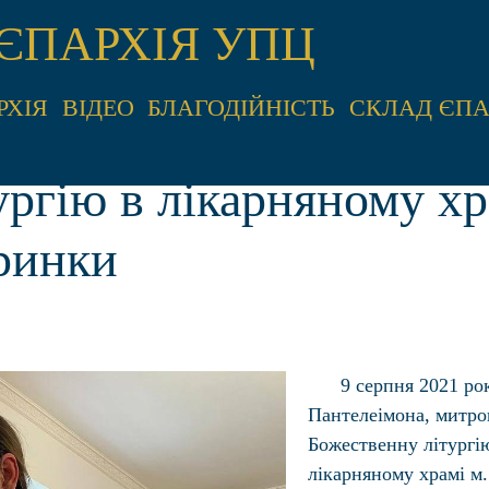
ЄПАРХІЯ УПЦ
РХІЯ
ВІДЕО
БЛАГОДІЙНІСТЬ
СКЛАД ЄПА
ургію в лікарняному хр
ринки
9 серпня 2021 ро
Пантелеімона, митро
Божественну літургі
лікарняному храмі м