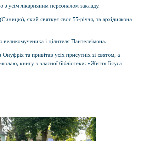
о з усім лікарняним персоналом закладу.
(Синицю), який святкує своє 55-річчя, та архідиякона
ю великомученика і цілителя Пантелеімона.
уфрія та привітав усіх присутніх зі святом, а
колаю, книгу з власної бібліотеки: «Життя Іісуса