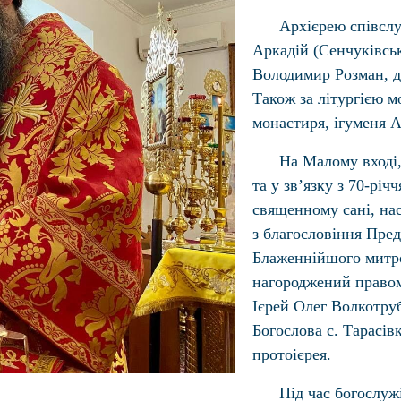
Архієрею співслу
Аркадій (Сенчуківсь
Володимир Розман, ду
Також за літургією м
монастиря, ігуменя А
На Малому вході,
та у зв’язку з 70-річ
священному сані, на
з благословіння Пре
Блаженнійшого митро
нагороджений правом
Ієрей Олег Волкотруб
Богослова с. Тарасі
протоієрея.
Під час богослуж