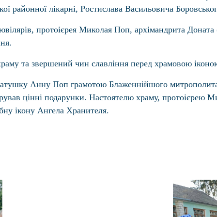
ької районної лікарні, Ростислава Васильовича Боровськог
 ювілярів, протоієрея Миколая Поп, архімандрита Доната 
ня.
 храму та звершений чин славління перед храмовою іконо
атушку Анну Поп грамотою Блаженнійшого митрополита Он
рував цінні подарунки. Настоятелю храму, протоієрею Ми
бну ікону Ангела Хранителя.