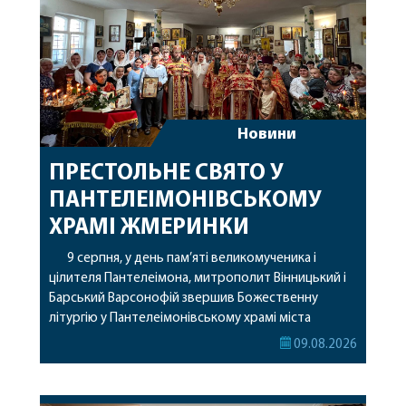
Новини
ПРЕСТОЛЬНЕ СВЯТО У
ПАНТЕЛЕІМОНІВСЬКОМУ
ХРАМІ ЖМЕРИНКИ
9 серпня, у день пам’яті великомученика і
цілителя Пантелеімона, митрополит Вінницький і
Барський Варсонофій звершив Божественну
літургію у Пантелеімонівському храмі міста
Жмеринки. Перед початком богослужіння
09.08.2026
архіпастир доставив до храму чудотворну ікону
святої рівноапостольної Марії Магдалини з
часткою її святих мощей. Митрополиту