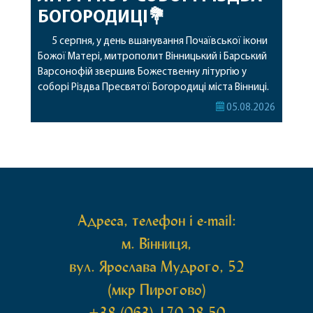
БОГОРОДИЦІ💐
5 серпня, у день вшанування Почаївської ікони
Божої Матері, митрополит Вінницький і Барський
Варсонофій звершив Божественну літургію у
соборі Різдва Пресвятої Богородиці міста Вінниці.
Його Високопреосвященству співслужили
05.08.2026
секретар, духівник, благочинні, духовенство
Вінницької єпархії та гості з інших єпархій у
священному сані. Під час богослужіння підносилися
особливі молитви за мир в Україні, за воїнів, які
захищають […]
Адреса, телефон і e-mail:
м. Вінниця,
вул. Ярослава Мудрого, 52
(мкр Пирогово)