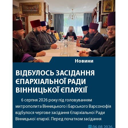
Варсонофію співслужили секретар єпархії
архімандрит Єнох (Торак), благочинний
Жмеринського округу протоієрей Ярослав
Коромчевський, клірики […]
Новини
ВІДБУЛОСЬ ЗАСІДАННЯ
ЄПАРХІАЛЬНОЇ РАДИ
ВІННИЦЬКОЇ ЄПАРХІЇ
6 серпня 2026 року під головуванням
митрополита Вінницького і Барського Варсонофія
відбулося чергове засідання Єпархіальної Ради
Вінницької єпархії. Перед початком засідання
секретар Єпархіальної Ради від імені членів Ради
06.08.2026