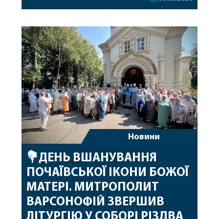
привітав митрополита Варсонофія з днем
народження, яке архіпастир відзначив 1 серпня,
побажавши йому міцного здоров’я, Божої
допомоги, миру, духовної радості та
благословенних успіхів у подальшому
архіпастирському служінні. […]
Новини
💐ДЕНЬ ВШАНУВАННЯ
ПОЧАЇВСЬКОЇ ІКОНИ БОЖОЇ
МАТЕРІ. МИТРОПОЛИТ
ВАРСОНОФІЙ ЗВЕРШИВ
ЛІТУРГІЮ У СОБОРІ РІЗДВА