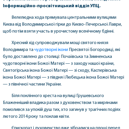
Інформаційно-просвітницький відділ УПЦ.
Велелюдна хода прямувала центральними вулицями
Києва від Володимирської гірки до Києво-Печерської Лаври,
щоб потім взяти участь в урочистому всенічному бдінні.
Хресний хід супроводжували мощі святого князя
Володимира та
чудотворні ікони
Пресвятої Богородиці, які
було доставлено до столиці: Почаївська та Зимненська
чудотворні ікони Божої Матері — з заходу нашої країни,
Святогірська ікона Божої Матері — зі сходу, Касперівська
ікона Божої Матері — з півдня і Любецька ікона Божої Матері
— з північної частини України.
Біля поклінного хреста на вулиці Грушевського
Блаженніший владика разом з духовенством та мирянами
помолився за упокій душ тих, хто загинув у трагічних подіях
лютого 2014 року та поклав квіти.
Єпископат і духовенство вже зібралися на площі перед