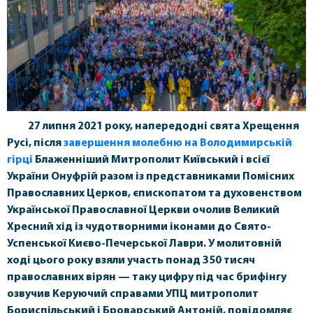
27 липня 2021 року, напередодні свята Хрещення
Русі, після
завершення молебню на Володимирській
гірці
Блаженніший Митрополит Київський і всієї
України Онуфрій разом із представниками Помісних
Православних Церков, єпископатом та духовенством
Української Православної Церкви очолив Великий
Хресний хід із чудотворними іконами до Свято-
Успенської Києво-Печерської Лаври. У молитовній
ході цього року взяли участь понад 350 тисяч
православних вірян — таку цифру під час брифінгу
озвучив Керуючий справами УПЦ митрополит
Бориспільський і Броварський Антоній, повідомляє