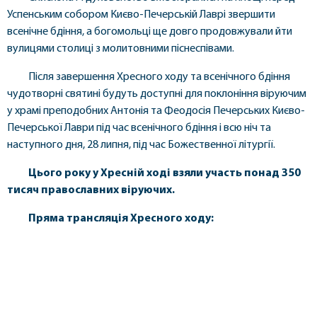
Успенським собором Києво-Печерській Лаврі звершити
всенічне бдіння, а богомольці ще довго продовжували йти
вулицями столиці з молитовними піснеспівами.
Після завершення Хресного ходу та всенічного бдіння
чудотворні святині будуть доступні для поклоніння віруючим
у храмі преподобних Антонія та Феодосія Печерських Києво-
Печерської Лаври під час всенічного бдіння і всю ніч та
наступного дня, 28 липня, під час Божественної літургії.
Цього року у Хресній ході взяли участь понад 350
тисяч православних віруючих.
Пряма трансляція Хресного ходу: