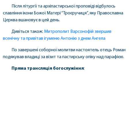
Після літургії та архіпастирської проповіді відбулось
славління ікони Божої Матері “Троєручиця”, яку Православна
Церква вшановує в цей день.
Дивіться також:
Митрополит Варсонофій звершив
всенічну та привітав ігуменю Антонію з днем Ангела
По завершені соборної молитви настоятель отець Роман
подякував владиці за візит та пастирську опіку над парафією.
Пряма трансляція богослужіння
: