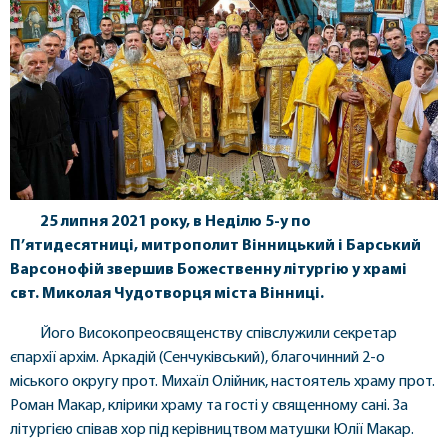
25 липня 2021 року, в Неділю 5-у по
П’ятидесятниці, митрополит Вінницький і Барський
Варсонофій звершив Божественну літургію у храмі
свт. Миколая Чудотворця міста Вінниці.
Його Високопреосвященству співслужили секретар
єпархії архім. Аркадій (Сенчуківський), благочинний 2-о
міського округу прот. Михаїл Олійник, настоятель храму прот.
Роман Макар, клірики храму та гості у священному сані. За
літургією співав хор під керівництвом матушки Юлії Макар.