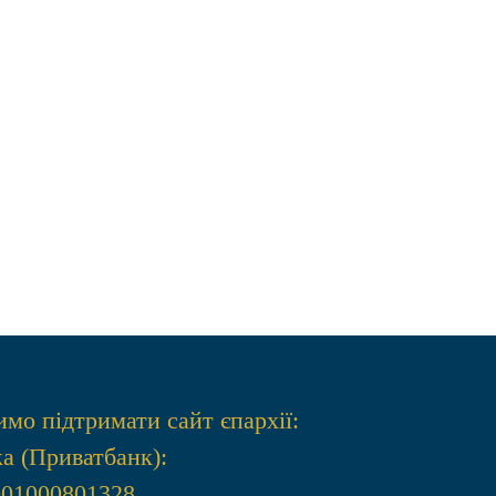
ВАРСОНОФІЙ ЗВЕРШИВ
ЛІТУРГІЮ У СОБОРІ РІЗДВА
БОГОРОДИЦІ💐
мо підтримати сайт єпархії:
а (Приватбанк):
001000801328