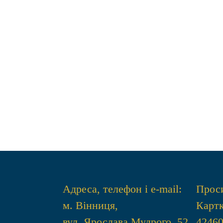
Адреса, телефон і e-mail:
Проси
м. Вінниця,
Картк
вул. Ярослава Мудрого, 52
4246