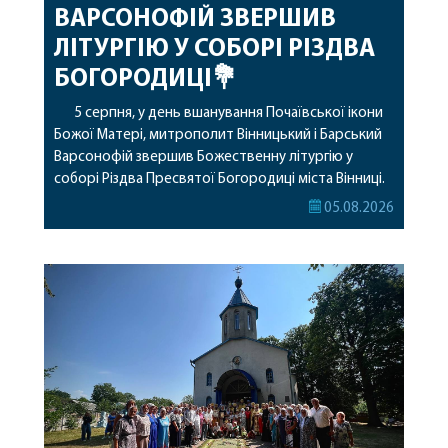
ВАРСОНОФІЙ ЗВЕРШИВ
ЛІТУРГІЮ У СОБОРІ РІЗДВА
БОГОРОДИЦІ💐
5 серпня, у день вшанування Почаївської ікони
Божої Матері, митрополит Вінницький і Барський
Варсонофій звершив Божественну літургію у
соборі Різдва Пресвятої Богородиці міста Вінниці.
Його Високопреосвященству співслужили
05.08.2026
секретар, духівник, благочинні, духовенство
Вінницької єпархії та гості з інших єпархій у
священному сані. Під час богослужіння підносилися
особливі молитви за мир в Україні, за воїнів, які
захищають […]