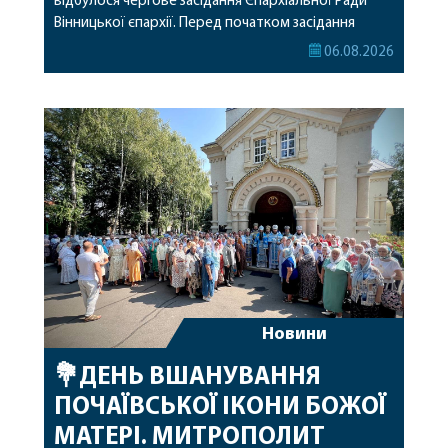
відбулося чергове засідання Єпархіальної Ради
Вінницької єпархії. Перед початком засідання
секретар Єпархіальної Ради від імені членів Ради
06.08.2026
привітав митрополита Варсонофія з днем
народження, яке архіпастир відзначив 1 серпня,
побажавши йому міцного здоров’я, Божої
допомоги, миру, духовної радості та
благословенних успіхів у подальшому
архіпастирському служінні. […]
Новини
💐ДЕНЬ ВШАНУВАННЯ
ПОЧАЇВСЬКОЇ ІКОНИ БОЖОЇ
МАТЕРІ. МИТРОПОЛИТ