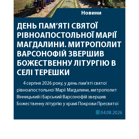
Новини
ДЕНЬ ПАМ’ЯТІ СВЯТОЇ
РІВНОАПОСТОЛЬНОЇ МАРІЇ
МАГДАЛИНИ. МИТРОПОЛИТ
ВАРСОНОФІЙ ЗВЕРШИВ
БОЖЕСТВЕННУ ЛІТУРГІЮ В
СЕЛІ ТЕРЕШКИ
4 серпня 2026 року, у день пам’яті святої
рівноапостольної Марії Магдалини, митрополит
Вінницький і Барський Варсонофій звершив
Божественну літургію у храмі Покрови Пресвятої
Богородиці села Терешки Барського благочиння.
04.08.2026
Перед початком богослужіння до храму була
принесена чудотворна ікона святої
рівноапостольної Марії Магдалини з часткою її
святих мощей, передана зі Святої Гори Афон.