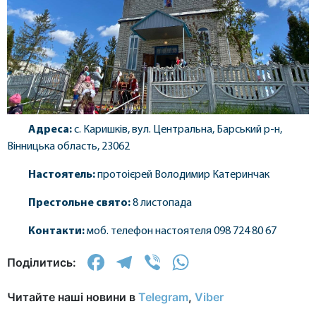
Адреса:
с. Каришків, вул. Центральна, Барський р-н,
Вінницька область, 23062
Настоятель:
протоієрей Володимир Катеринчак
Престольне свято:
8 листопада
Контакти:
моб. телефон настоятеля 098 724 80 67
Facebook
Telegram
Viber
WhatsApp
Поділитись:
Читайте наші новини в
Telegram
,
Viber