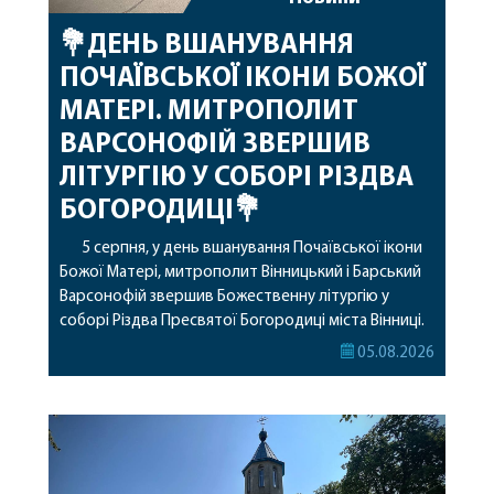
💐ДЕНЬ ВШАНУВАННЯ
ПОЧАЇВСЬКОЇ ІКОНИ БОЖОЇ
МАТЕРІ. МИТРОПОЛИТ
ВАРСОНОФІЙ ЗВЕРШИВ
ЛІТУРГІЮ У СОБОРІ РІЗДВА
БОГОРОДИЦІ💐
5 серпня, у день вшанування Почаївської ікони
Божої Матері, митрополит Вінницький і Барський
Варсонофій звершив Божественну літургію у
соборі Різдва Пресвятої Богородиці міста Вінниці.
Його Високопреосвященству співслужили
05.08.2026
секретар, духівник, благочинні, духовенство
Вінницької єпархії та гості з інших єпархій у
священному сані. Під час богослужіння підносилися
особливі молитви за мир в Україні, за воїнів, які
захищають […]