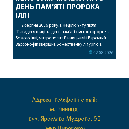
ДЕНЬ ПАМ’ЯТІ ПРОРОКА
ІЛЛІ
2 серпня 2026 року, в Неділю 9-ту після
Пʼятидесятниці та день пам’яті святого пророка
Божого Іллі, митрополит Вінницький і Барський
Варсонофій звершив Божественну літургію в
Барському жіночому монастирі. Перед початком
02.08.2026
богослужіння архіпастир привіз до обителі
чудотворну ікону святої рівноапостольної Марії
Магдалини з часткою її святих мощей, яка була
передана до Вінницької єпархії зі Святої Гори […]
Адреса, телефон і e-mail:
м. Вінниця,
вул. Ярослава Мудрого, 52
(мкр Пирогово)