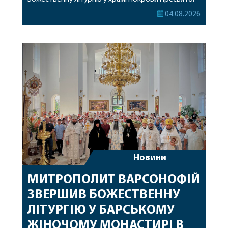
Богородиці села Терешки Барського благочиння.
04.08.2026
Перед початком богослужіння до храму була
принесена чудотворна ікона святої
рівноапостольної Марії Магдалини з часткою її
святих мощей, передана зі Святої Гори Афон.
Також для поклоніння вірянам […]
Новини
МИТРОПОЛИТ ВАРСОНОФІЙ
ЗВЕРШИВ БОЖЕСТВЕННУ
ЛІТУРГІЮ У БАРСЬКОМУ
ЖІНОЧОМУ МОНАСТИРІ В