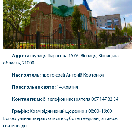
Адреса:
вулиця Пирогова 157А, Вінниця, Вінницька
область, 21000
Настоятель:
протоієрей Антоній Ковтонюк
Престольне свято:
14 жовтня
Контакти:
моб. телефон настоятеля 067 147 82 34
Графік:
Храм відчинений щоденно з 08:00–19:00.
Богослужіння звершуються в суботні і недільні, а також
святкові дні.