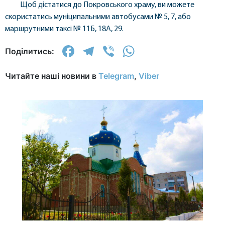
Щоб дістатися до Покровського храму, ви можете
скористатись муніципальними автобусами № 5, 7, або
маршрутними таксі № 11Б, 18А, 29.
Facebook
Telegram
Viber
WhatsApp
Поділитись:
Читайте наші новини в
Telegram
,
Viber