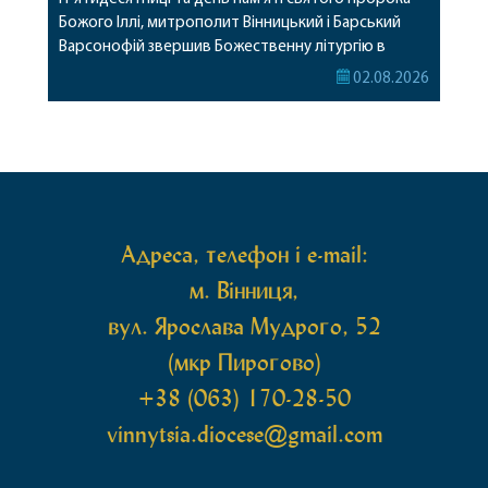
Божого Іллі, митрополит Вінницький і Барський
Варсонофій звершив Божественну літургію в
Барському жіночому монастирі. Перед початком
02.08.2026
богослужіння архіпастир привіз до обителі
чудотворну ікону святої рівноапостольної Марії
Магдалини з часткою її святих мощей, яка була
передана до Вінницької єпархії зі Святої Гори […]
Адреса, телефон і e-mail:
м. Вінниця,
вул. Ярослава Мудрого, 52
(мкр Пирогово)
+38 (063) 170-28-50
vinnytsia.diocese@gmail.com