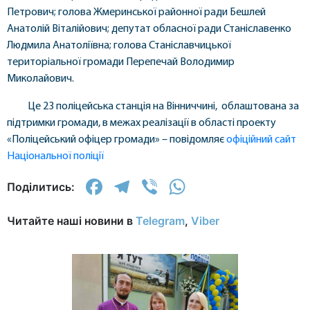
Петрович; голова Жмеринської районної ради Бешлей
Анатолій Віталійович; депутат обласної ради Станіславенко
Людмила Анатоліївна; голова Станіславчицької
територіальної громади Перепечай Володимир
Миколайович.
Це 23 поліцейська станція на Вінниччині, облаштована за
підтримки громади, в межах реалізації в області проекту
«Поліцейський офіцер громади» – повідомляє
офіційний сайт
Національної поліції
Facebook
Telegram
Viber
WhatsApp
Поділитись:
Читайте наші новини в
Telegram
,
Viber