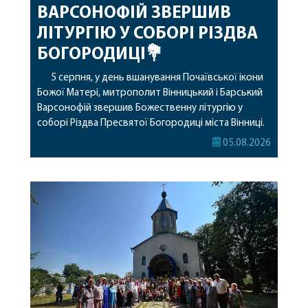
ВАРСОНОФІЙ ЗВЕРШИВ
ЛІТУРГІЮ У СОБОРІ РІЗДВА
БОГОРОДИЦІ💐
5 серпня, у день вшанування Почаївської ікони
Божої Матері, митрополит Вінницький і Барський
Варсонофій звершив Божественну літургію у
соборі Різдва Пресвятої Богородиці міста Вінниці.
Його Високопреосвященству співслужили
05.08.2026
секретар, духівник, благочинні, духовенство
Вінницької єпархії та гості з інших єпархій у
священному сані. Під час богослужіння підносилися
особливі молитви за мир в Україні, за воїнів, які
захищають […]