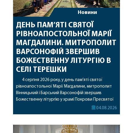
Новини
ДЕНЬ ПАМ’ЯТІ СВЯТОЇ
РІВНОАПОСТОЛЬНОЇ МАРІЇ
МАГДАЛИНИ. МИТРОПОЛИТ
ВАРСОНОФІЙ ЗВЕРШИВ
БОЖЕСТВЕННУ ЛІТУРГІЮ В
СЕЛІ ТЕРЕШКИ
4 серпня 2026 року, у день пам’яті святої
рівноапостольної Марії Магдалини, митрополит
Вінницький і Барський Варсонофій звершив
Божественну літургію у храмі Покрови Пресвятої
Богородиці села Терешки Барського благочиння.
04.08.2026
Перед початком богослужіння до храму була
принесена чудотворна ікона святої
рівноапостольної Марії Магдалини з часткою її
святих мощей, передана зі Святої Гори Афон.