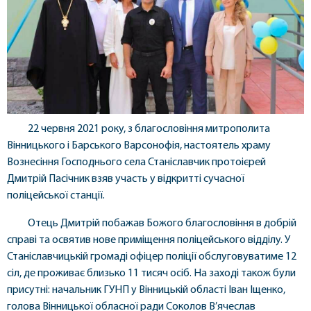
22 червня 2021 року, з благословіння митрополита
Вінницького і Барського Варсонофія, настоятель храму
Вознесіння Господнього села Станіславчик протоієрей
Дмитрій Пасічник взяв участь у відкритті сучасної
поліцейської станції.
Отець Дмитрій побажав Божого благословіння в добрій
справі та освятив нове приміщення поліцейського відділу. У
Станіславчицькій громаді офіцер поліції обслуговуватиме 12
сіл, де проживає близько 11 тисяч осіб. На заході також були
присутні: начальник ГУНП у Вінницькій області Іван Іщенко,
голова Вінницької обласної ради Соколов В’ячеслав