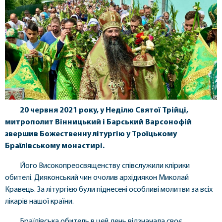
20 червня 2021 року, у Неділю Святої Трійці,
митрополит Вінницький і Барський Варсонофій
звершив Божественну літургію у Троїцькому
Браїлівському монастирі.
Його Високопреосвященству співслужили клірики
обителі. Дияконський чин очолив архідиякон Миколай
Кравець. За літургією були піднесені особливі молитви за всіх
лікарів нашої країни.
Браїлівська обитель в цей день відзначала своє