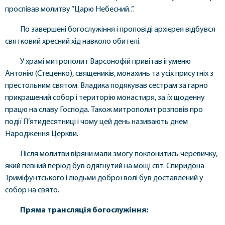
проспівав молитву “Царю Небесний..”.
По завершені богослужіння і проповіді архієрея відбувся
святковий хресний хід навколо обителі.
У храмі митрополит Варсонофій привітав ігуменю
Антонію (Стеценко), священиків, монахинь та усіх присутніх з
престольним святом. Владика подякував сестрам за гарно
прикрашений собор і територію монастиря, за їх щоденну
працю на славу Господа. Також митрополит розповів про
події П’ятидесятниці і чому цей день називають днем
Народження Церкви.
Після молитви віряни мали змогу поклонитись черевичку,
який певний період був одягнутий на мощі свт. Спиридона
Триміфунтського і людьми доброї волі був доставлений у
собор на свято.
Пряма трансляція богослужіння: