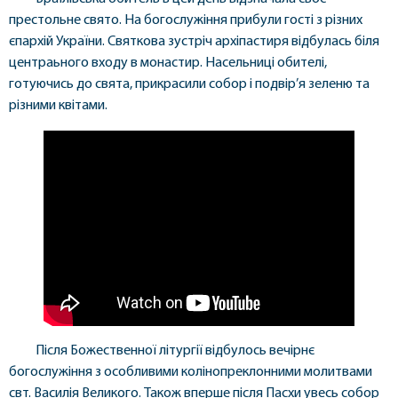
престольне свято. На богослужіння прибули гості з різних
єпархій України. Святкова зустріч архіпастиря відбулась біля
центраьного входу в монастир. Насельниці обителі,
готуючись до свята, прикрасили собор і подвір’я зеленю та
різними квітами.
Після Божественної літургії відбулось вечірнє
богослужіння з особливими колінопреклонними молитвами
свт. Василія Великого. Також вперше після Пасхи увесь собор