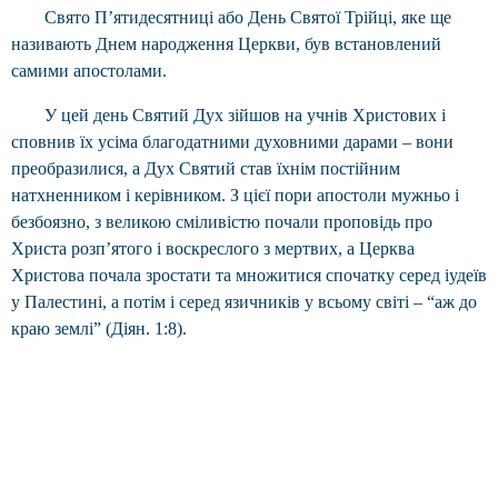
Свято П’ятидесятниці або День Святої Трійці, яке ще
називають Днем народження Церкви, був встановлений
самими апостолами.
У цей день Святий Дух зійшов на учнів Христових і
сповнив їх усіма благодатними духовними дарами – вони
преобразилися, а Дух Святий став їхнім постійним
натхненником і керівником. З цієї пори апостоли мужньо і
безбоязно, з великою сміливістю почали проповідь про
Христа розп’ятого і воскреслого з мертвих, а Церква
Христова почала зростати та множитися спочатку серед іудеїв
у Палестині, а потім і серед язичників у всьому світі – “аж до
краю землі” (Діян. 1:8).