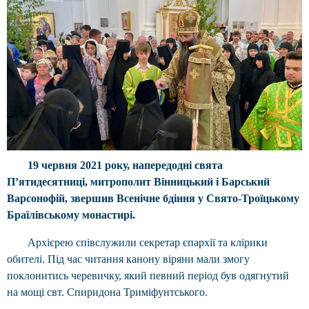
19 червня 2021 року, напередодні свята
П’ятидесятниці, митрополит Вінницький і Барський
Варсонофій, звершив Всенічне бдіння у Свято-Троїцькому
Браїлівському монастирі.
Архієрею співслужили секретар єпархії та клірики
обителі. Під час читання канону віряни мали змогу
поклонитись черевичку, який певний період був одягнутий
на мощі свт. Спиридона Триміфунтського.