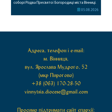
соборі Різдва Пресвятої Богородиці міста Вінниці.
Його Високопреосвященству співслужили
05.08.2026
секретар, духівник, благочинні, духовенство
Вінницької єпархії та гості з інших єпархій у
священному сані. Під час богослужіння підносилися
особливі молитви за мир в Україні, за воїнів, які
захищають […]
Адреса, телефон і e-mail:
м. Вінниця,
вул. Ярослава Мудрого, 52
(мкр Пирогово)
+38 (063) 170-28-50
vinnytsia.diocese@gmail.com
Просимо підтримати сайт єпархії: