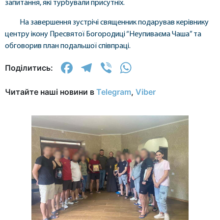
запитання, які турбували присутніх.
На завершення зустрічі священник подарував керівнику
центру ікону Пресвятої Богородиці “Неупиваєма Чаша” та
обговорив план подальшої співпраці.
Facebook
Telegram
Viber
WhatsApp
Поділитись:
Читайте наші новини в
Telegram
,
Viber