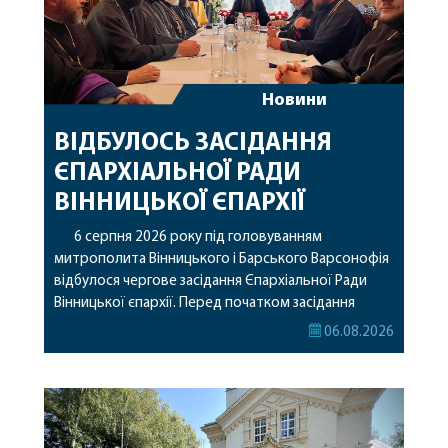
Новини
ВІДБУЛОСЬ ЗАСІДАННЯ
ЄПАРХІАЛЬНОЇ РАДИ
ВІННИЦЬКОЇ ЄПАРХІЇ
6 серпня 2026 року під головуванням
митрополита Вінницького і Барського Варсонофія
відбулося чергове засідання Єпархіальної Ради
Вінницької єпархії. Перед початком засідання
секретар Єпархіальної Ради від імені членів Ради
06.08.2026
привітав митрополита Варсонофія з днем
народження, яке архіпастир відзначив 1 серпня,
побажавши йому міцного здоров’я, Божої
допомоги, миру, духовної радості та
благословенних успіхів у подальшому