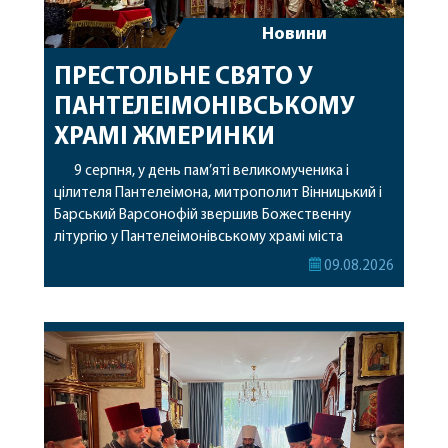
Новини
ПРЕСТОЛЬНЕ СВЯТО У
ПАНТЕЛЕІМОНІВСЬКОМУ
ХРАМІ ЖМЕРИНКИ
9 серпня, у день пам’яті великомученика і
цілителя Пантелеімона, митрополит Вінницький і
Барський Варсонофій звершив Божественну
літургію у Пантелеімонівському храмі міста
Жмеринки. Перед початком богослужіння
09.08.2026
архіпастир доставив до храму чудотворну ікону
святої рівноапостольної Марії Магдалини з
часткою її святих мощей. Митрополиту
Варсонофію співслужили секретар єпархії
архімандрит Єнох (Торак), благочинний
Жмеринського округу протоієрей Ярослав
Коромчевський, клірики […]