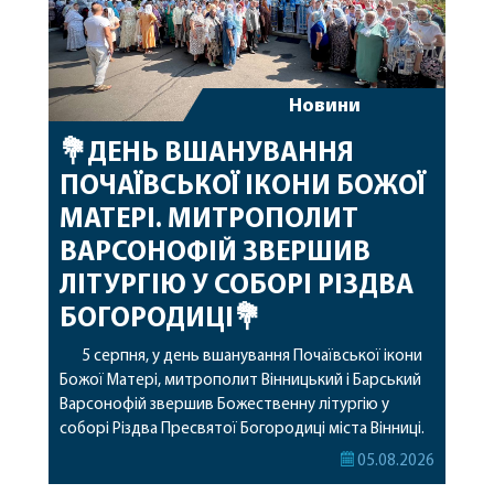
Новини
💐ДЕНЬ ВШАНУВАННЯ
ПОЧАЇВСЬКОЇ ІКОНИ БОЖОЇ
МАТЕРІ. МИТРОПОЛИТ
ВАРСОНОФІЙ ЗВЕРШИВ
ЛІТУРГІЮ У СОБОРІ РІЗДВА
БОГОРОДИЦІ💐
5 серпня, у день вшанування Почаївської ікони
Божої Матері, митрополит Вінницький і Барський
Варсонофій звершив Божественну літургію у
соборі Різдва Пресвятої Богородиці міста Вінниці.
Його Високопреосвященству співслужили
05.08.2026
секретар, духівник, благочинні, духовенство