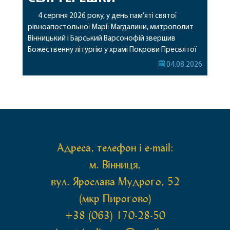
4 серпня 2026 року, у день пам’яті святої
рівноапостольної Марії Магдалини, митрополит
Вінницький і Барський Варсонофій звершив
Божественну літургію у храмі Покрови Пресвятої
Богородиці села Терешки Барського благочиння.
04.08.2026
Перед початком богослужіння до храму була
принесена чудотворна ікона святої
рівноапостольної Марії Магдалини з часткою її
святих мощей, передана зі Святої Гори Афон.
Також для поклоніння вірянам […]
Адреса, телефон і e-mail:
м. Вінниця,
вул. Ярослава Мудрого, 52
(мкр Пирогово)
+38 (063) 170-28-50