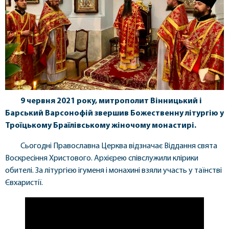
9 червня 2021 року, митрополит Вінницький і
Барський Варсонофій звершив Божественну літургію у
Троїцькому Браїлівському жіночому монастирі.
Сьогодні Православна Церква відзначає Віддання свята
Воскресіння Христового. Архієрею співслужили клірики
обителі. За літургією ігуменя і монахині взяли участь у таїнстві
Євхаристії.