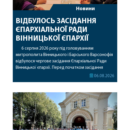
Новини
ВІДБУЛОСЬ ЗАСІДАННЯ
ЄПАРХІАЛЬНОЇ РАДИ
ВІННИЦЬКОЇ ЄПАРХІЇ
6 серпня 2026 року під головуванням
митрополита Вінницького і Барського Варсонофія
відбулося чергове засідання Єпархіальної Ради
Вінницької єпархії. Перед початком засідання
секретар Єпархіальної Ради від імені членів Ради
06.08.2026
привітав митрополита Варсонофія з днем
народження, яке архіпастир відзначив 1 серпня,
побажавши йому міцного здоров’я, Божої
допомоги, миру, духовної радості та
благословенних успіхів у подальшому
архіпастирському служінні. […]