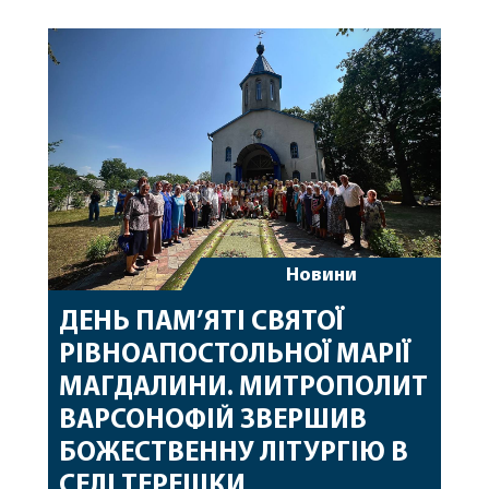
Вінницької єпархії та гості з інших єпархій у
священному сані. Під час богослужіння підносилися
особливі молитви за мир в Україні, за воїнів, які
захищають […]
Новини
ДЕНЬ ПАМ’ЯТІ СВЯТОЇ
РІВНОАПОСТОЛЬНОЇ МАРІЇ
МАГДАЛИНИ. МИТРОПОЛИТ
ВАРСОНОФІЙ ЗВЕРШИВ
БОЖЕСТВЕННУ ЛІТУРГІЮ В
СЕЛІ ТЕРЕШКИ