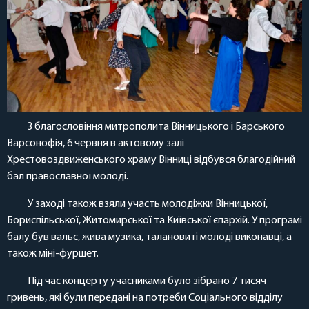
З благословіння митрополита Вінницького і Барського
Варсонофія, 6 червня в актовому залі
Хрестовоздвиженського храму Вінниці відбувся благодійний
бал православної молоді.
У заході також взяли участь молодіжки Вінницької,
Бориспільської, Житомирської та Київської єпархій. У програмі
балу був вальс, жива музика, талановиті молоді виконавці, а
також міні-фуршет.
Під час концерту учасниками було зібрано 7 тисяч
гривень, які були передані на потреби Соціального відділу