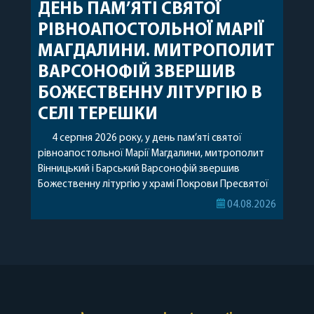
ДЕНЬ ПАМ’ЯТІ СВЯТОЇ
РІВНОАПОСТОЛЬНОЇ МАРІЇ
МАГДАЛИНИ. МИТРОПОЛИТ
ВАРСОНОФІЙ ЗВЕРШИВ
БОЖЕСТВЕННУ ЛІТУРГІЮ В
СЕЛІ ТЕРЕШКИ
4 серпня 2026 року, у день пам’яті святої
рівноапостольної Марії Магдалини, митрополит
Вінницький і Барський Варсонофій звершив
Божественну літургію у храмі Покрови Пресвятої
Богородиці села Терешки Барського благочиння.
04.08.2026
Перед початком богослужіння до храму була
принесена чудотворна ікона святої
рівноапостольної Марії Магдалини з часткою її
святих мощей, передана зі Святої Гори Афон.
Також для поклоніння вірянам […]