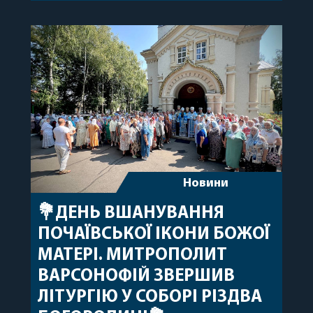
народження, яке архіпастир відзначив 1 серпня,
побажавши йому міцного здоров’я, Божої
допомоги, миру, духовної радості та
благословенних успіхів у подальшому
архіпастирському служінні. […]
Новини
💐ДЕНЬ ВШАНУВАННЯ
ПОЧАЇВСЬКОЇ ІКОНИ БОЖОЇ
МАТЕРІ. МИТРОПОЛИТ
ВАРСОНОФІЙ ЗВЕРШИВ
ЛІТУРГІЮ У СОБОРІ РІЗДВА