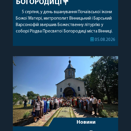
БОГОРОДИЦІ💐
5 серпня, у день вшанування Почаївської ікони
Божої Матері, митрополит Вінницький і Барський
Варсонофій звершив Божественну літургію у
соборі Різдва Пресвятої Богородиці міста Вінниці.
Його Високопреосвященству співслужили
05.08.2026
секретар, духівник, благочинні, духовенство
Вінницької єпархії та гості з інших єпархій у
священному сані. Під час богослужіння підносилися
особливі молитви за мир в Україні, за воїнів, які
захищають […]
Новини