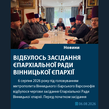
Новини
ВІДБУЛОСЬ ЗАСІДАННЯ
ЄПАРХІАЛЬНОЇ РАДИ
ВІННИЦЬКОЇ ЄПАРХІЇ
6 серпня 2026 року під головуванням
митрополита Вінницького і Барського Варсонофія
відбулося чергове засідання Єпархіальної Ради
Вінницької єпархії. Перед початком засідання
секретар Єпархіальної Ради від імені членів Ради
06.08.2026
привітав митрополита Варсонофія з днем