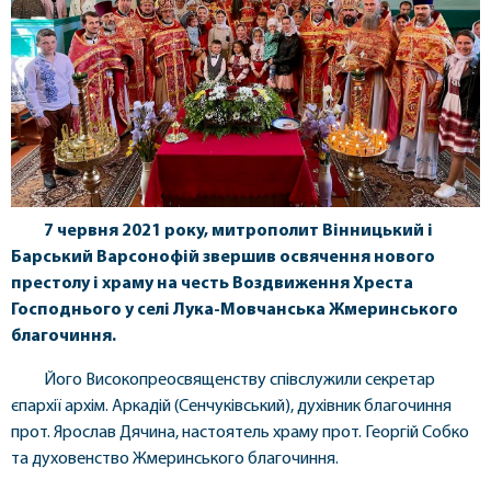
7 червня 2021 року, митрополит Вінницький і
Барський Варсонофій звершив освячення нового
престолу і храму на честь Воздвиження Хреста
Господнього у селі Лука-Мовчанська Жмеринського
благочиння.
Його Високопреосвященству співслужили секретар
єпархії архім. Аркадій (Сенчуківський), духівник благочиння
прот. Ярослав Дячина, настоятель храму прот. Георгій Собко
та духовенство Жмеринського благочиння.