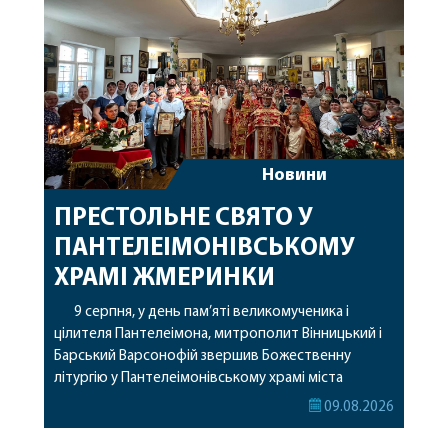
Новини
ПРЕСТОЛЬНЕ СВЯТО У
ПАНТЕЛЕІМОНІВСЬКОМУ
ХРАМІ ЖМЕРИНКИ
9 серпня, у день пам’яті великомученика і
цілителя Пантелеімона, митрополит Вінницький і
Барський Варсонофій звершив Божественну
літургію у Пантелеімонівському храмі міста
Жмеринки. Перед початком богослужіння
09.08.2026
архіпастир доставив до храму чудотворну ікону
святої рівноапостольної Марії Магдалини з