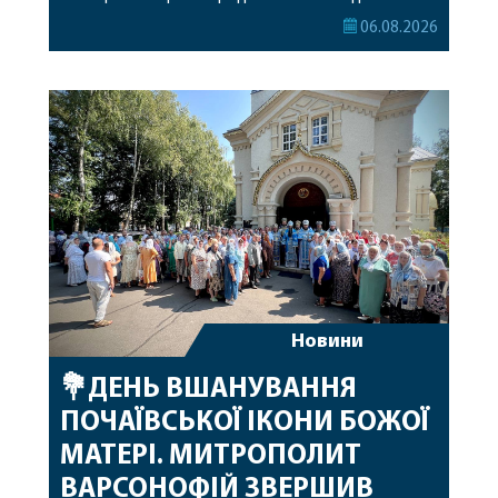
секретар Єпархіальної Ради від імені членів Ради
06.08.2026
привітав митрополита Варсонофія з днем
народження, яке архіпастир відзначив 1 серпня,
побажавши йому міцного здоров’я, Божої
допомоги, миру, духовної радості та
благословенних успіхів у подальшому
архіпастирському служінні. […]
Новини
💐ДЕНЬ ВШАНУВАННЯ
ПОЧАЇВСЬКОЇ ІКОНИ БОЖОЇ
МАТЕРІ. МИТРОПОЛИТ
ВАРСОНОФІЙ ЗВЕРШИВ