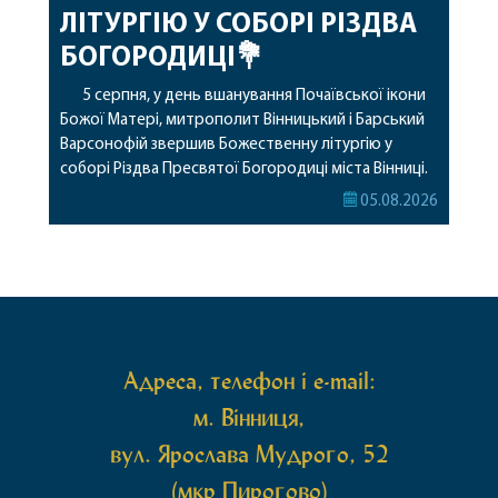
ЛІТУРГІЮ У СОБОРІ РІЗДВА
БОГОРОДИЦІ💐
5 серпня, у день вшанування Почаївської ікони
Божої Матері, митрополит Вінницький і Барський
Варсонофій звершив Божественну літургію у
соборі Різдва Пресвятої Богородиці міста Вінниці.
Його Високопреосвященству співслужили
05.08.2026
секретар, духівник, благочинні, духовенство
Вінницької єпархії та гості з інших єпархій у
священному сані. Під час богослужіння підносилися
особливі молитви за мир в Україні, за воїнів, які
захищають […]
Адреса, телефон і e-mail:
м. Вінниця,
вул. Ярослава Мудрого, 52
(мкр Пирогово)