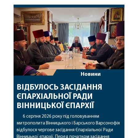
часткою її святих мощей. Митрополиту
Варсонофію співслужили секретар єпархії
архімандрит Єнох (Торак), благочинний
Жмеринського округу протоієрей Ярослав
Коромчевський, клірики […]
Новини
ВІДБУЛОСЬ ЗАСІДАННЯ
ЄПАРХІАЛЬНОЇ РАДИ
ВІННИЦЬКОЇ ЄПАРХІЇ
6 серпня 2026 року під головуванням
митрополита Вінницького і Барського Варсонофія
відбулося чергове засідання Єпархіальної Ради
Вінницької єпархії. Перед початком засідання