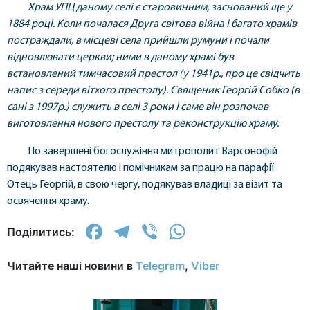
Храм УПЦ даному селі є старовинним, заснований ще у
1884 році. Коли почалася Друга світова війна і багато храмів
постраждали, в місцеві села прийшли румуни і почали
відновлювати церкви; ними в даному храмі був
встановлений тимчасовий престол (у 1941р., про це свідчить
напис з середи вітхого престолу). Священик Георгій Собко (в
сані з 1997р.) служить в селі 3 роки і саме він розпочав
виготовлення нового престолу та реконструкцію храму.
По завершені богослужіння митрополит Варсонофій
подякував настоятелю і помічникам за працю на парафії.
Отець Георгій, в свою чергу, подякував владиці за візит та
освячення храму.
Facebook
Telegram
Viber
WhatsApp
Поділитись:
Читайте наші новини в
Telegram
,
Viber