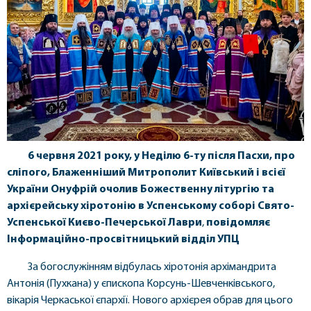
6 червня 2021 року, у Неділю 6-ту після Пасхи, про
сліпого, Блаженніший Митрополит Київський і всієї
України Онуфрій очолив Божественну літургію та
архієрейську хіротонію в Успенському соборі Свято-
Успенської Києво-Печерської Лаври
,
повідомляє
Інформаційно-просвітницький відділ УПЦ
За богослужінням відбулась хіротонія архімандрита
Антонія (Пухкана) у єпископа Корсунь-Шевченківського,
вікарія Черкаської єпархії. Нового архієрея обрав для цього