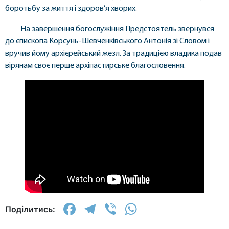
боротьбу за життя і здоров’я хворих.
На завершення богослужіння Предстоятель звернувся
до єпископа Корсунь-Шевченківського Антонія зі Словом і
вручив йому архієрейський жезл. За традицією владика подав
вірянам своє перше архіпастирське благословення.
Facebook
Telegram
Viber
WhatsApp
Поділитись: