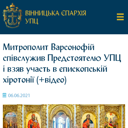
ВІННИЦЬКА ЄПАРХІЯ
УПЦ
Митрополит Варсонофій
співслужив Предстоятелю УПЦ
і взяв участь в єпископській
хіротонії (+відео)
06.06.2021