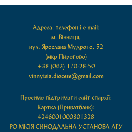
передана до Вінницької єпархії зі Святої Гори […]
Адреса, телефон і e-mail:
м. Вінниця,
вул. Ярослава Мудрого, 52
(мкр Пирогово)
+38 (063) 170-28-50
vinnytsia.diocese@gmail.com
Просимо підтримати сайт єпархії:
Картка (Приватбанк):
4246001000801328
РО МIСIЯ СИНОДАЛЬНА УСТАНОВА АГУ