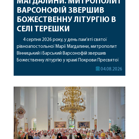
МАГДАЛИНИ. МИТРОПОЛИТ
ВАРСОНОФІЙ ЗВЕРШИВ
БОЖЕСТВЕННУ ЛІТУРГІЮ В
СЕЛІ ТЕРЕШКИ
4 серпня 2026 року, у день пам’яті святої
рівноапостольної Марії Магдалини, митрополит
Вінницький і Барський Варсонофій звершив
Божественну літургію у храмі Покрови Пресвятої
Богородиці села Терешки Барського благочиння.
04.08.2026
Перед початком богослужіння до храму була
принесена чудотворна ікона святої
рівноапостольної Марії Магдалини з часткою її
святих мощей, передана зі Святої Гори Афон.
Також для поклоніння вірянам […]