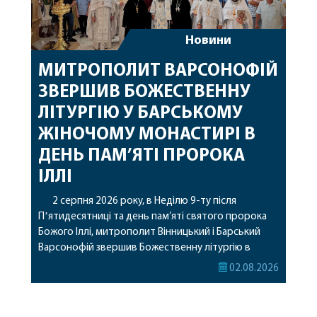
Новини
МИТРОПОЛИТ ВАРСОНОФІЙ
ЗВЕРШИВ БОЖЕСТВЕННУ
ЛІТУРГІЮ У БАРСЬКОМУ
ЖІНОЧОМУ МОНАСТИРІ В
ДЕНЬ ПАМ’ЯТІ ПРОРОКА
ІЛЛІ
2 серпня 2026 року, в Неділю 9-ту після
Пʼятидесятниці та день пам’яті святого пророка
Божого Іллі, митрополит Вінницький і Барський
Варсонофій звершив Божественну літургію в
Барському жіночому монастирі. Перед початком
02.08.2026
богослужіння архіпастир привіз до обителі
чудотворну ікону святої рівноапостольної Марії
Магдалини з часткою її святих мощей, яка була