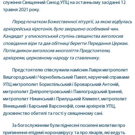
служіння Священний Синод УПЦ на останньому засіданні 12
травня 2021 року.
Перед початком Божественної літургії, за якою відбулась
архієрейська хіротонія, було звершено особливий чин.
Кандидат у єпископський ступінь священства виголосив
сповідання віри та дав обітниці берегти Передання Церкви.
Потім диякон виголосив многоліття Предстоятелю,
архієреям, церковному народу та ставленику.
Предстоятелю співслужили намісник Лаври митрополит
Вишгородський і Чорнобильський Павел, керуючий справами
УПЦ митрополит Бориспільський і Броварський Антоній,
митрополит Дніпропетровський і Павлоградський Іриней,
митрополит Ніжинський і Прилуцький Климент, митрополит
Вінницький і Барський Варсонофій, сонм архієреїв УПЦ,
духовенство обителі та гості у священному сані.
За богослужінням були піднесені посилені молитви про
припинення епідемії коронавірусу та про лікарів, які ведуть