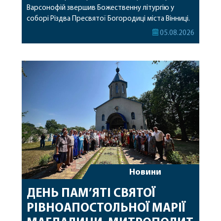
Варсонофій звершив Божественну літургію у
соборі Різдва Пресвятої Богородиці міста Вінниці.
Його Високопреосвященству співслужили
05.08.2026
секретар, духівник, благочинні, духовенство
Вінницької єпархії та гості з інших єпархій у
священному сані. Під час богослужіння підносилися
особливі молитви за мир в Україні, за воїнів, які
захищають […]
Новини
ДЕНЬ ПАМ’ЯТІ СВЯТОЇ
РІВНОАПОСТОЛЬНОЇ МАРІЇ