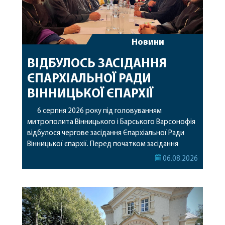
Новини
ВІДБУЛОСЬ ЗАСІДАННЯ
ЄПАРХІАЛЬНОЇ РАДИ
ВІННИЦЬКОЇ ЄПАРХІЇ
6 серпня 2026 року під головуванням
митрополита Вінницького і Барського Варсонофія
відбулося чергове засідання Єпархіальної Ради
Вінницької єпархії. Перед початком засідання
секретар Єпархіальної Ради від імені членів Ради
06.08.2026
привітав митрополита Варсонофія з днем
народження, яке архіпастир відзначив 1 серпня,
побажавши йому міцного здоров’я, Божої
допомоги, миру, духовної радості та
благословенних успіхів у подальшому
архіпастирському служінні. […]