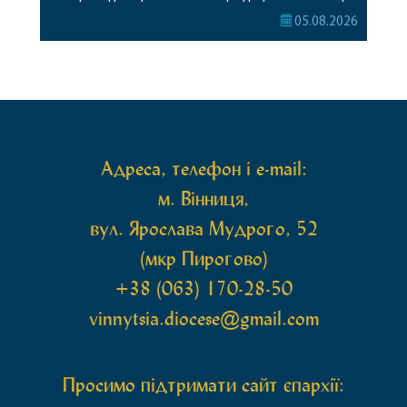
Його Високопреосвященству співслужили
05.08.2026
секретар, духівник, благочинні, духовенство
Вінницької єпархії та гості з інших єпархій у
священному сані. Під час богослужіння підносилися
особливі молитви за мир в Україні, за воїнів, які
захищають […]
Адреса, телефон і e-mail:
м. Вінниця,
вул. Ярослава Мудрого, 52
(мкр Пирогово)
+38 (063) 170-28-50
vinnytsia.diocese@gmail.com
Просимо підтримати сайт єпархії: