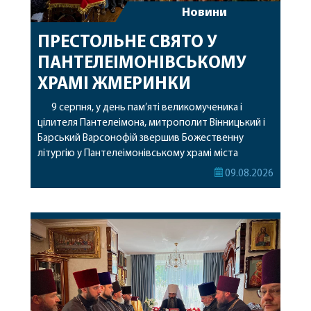
Новини
ПРЕСТОЛЬНЕ СВЯТО У
ПАНТЕЛЕІМОНІВСЬКОМУ
ХРАМІ ЖМЕРИНКИ
9 серпня, у день пам’яті великомученика і
цілителя Пантелеімона, митрополит Вінницький і
Барський Варсонофій звершив Божественну
літургію у Пантелеімонівському храмі міста
Жмеринки. Перед початком богослужіння
09.08.2026
архіпастир доставив до храму чудотворну ікону
святої рівноапостольної Марії Магдалини з
часткою її святих мощей. Митрополиту
Варсонофію співслужили секретар єпархії
архімандрит Єнох (Торак), благочинний
Жмеринського округу протоієрей Ярослав
Коромчевський, клірики […]