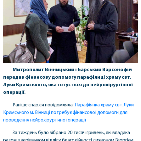
Митрополит Вінницький і Барський Варсонофій
передав фінансову допомогу парафіянці храму свт.
Луки Кримського, яка готується до нейрохірургічної
операції.
Раніше єпархія повідомляла:
Парафіянка храму свт. Луки
Кримського м. Вінниці потребує фінансової допомоги для
проведення нейрохірургічної операції
За тиждень було зібрано 20 тисяч гривень, які владика
разом з керівником відділу благодійності дияконом Георгієм