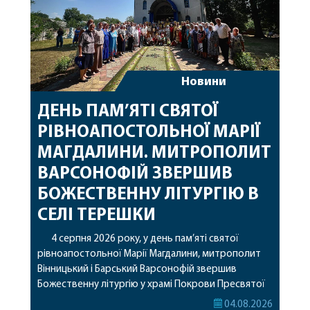
Новини
ДЕНЬ ПАМ’ЯТІ СВЯТОЇ
РІВНОАПОСТОЛЬНОЇ МАРІЇ
МАГДАЛИНИ. МИТРОПОЛИТ
ВАРСОНОФІЙ ЗВЕРШИВ
БОЖЕСТВЕННУ ЛІТУРГІЮ В
СЕЛІ ТЕРЕШКИ
4 серпня 2026 року, у день пам’яті святої
рівноапостольної Марії Магдалини, митрополит
Вінницький і Барський Варсонофій звершив
Божественну літургію у храмі Покрови Пресвятої
Богородиці села Терешки Барського благочиння.
04.08.2026