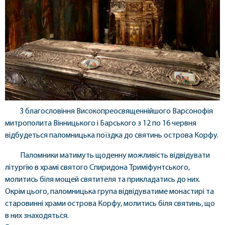
З благословіння Високопреосвященнійшого Варсонофія
митрополита Вінницького і Барського з 12 по 16 червня
відбудеться паломницька поїздка до святинь острова Корфу.
Паломники матимуть щоденну можливість відвідувати
літургію в храмі святого Спиридона Триміфунтського,
молитись біля мощей святителя та прикладатись до них.
Окрім цього, паломницька група відвідуватиме монастирі та
старовинні храми острова Корфу, молитись біля святинь, що
в них знаходяться.