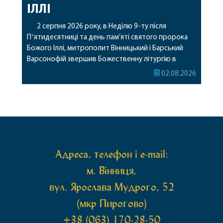
ІЛЛІ
2 серпня 2026 року, в Неділю 9-ту після
Пʼятидесятниці та день пам’яті святого пророка
Божого Іллі, митрополит Вінницький і Барський
Варсонофій звершив Божественну літургію в
Барському жіночому монастирі. Перед початком
02.08.2026
богослужіння архіпастир привіз до обителі
чудотворну ікону святої рівноапостольної Марії
Магдалини з часткою її святих мощей, яка була
передана до Вінницької єпархії зі Святої Гори […]
Адреса, телефон і e-mail:
м. Вінниця,
вул. Ярослава Мудрого, 52
(мкр Пирогово)
+38 (063) 170-28-50