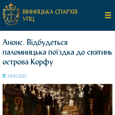
ВІННИЦЬКА ЄПАРХІЯ
УПЦ
Анонс. Відбудеться
паломницька поїздка до святинь
острова Корфу
24.05.2021