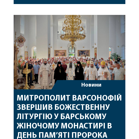
Перед початком богослужіння до храму була
принесена чудотворна ікона святої
рівноапостольної Марії Магдалини з часткою її
святих мощей, передана зі Святої Гори Афон.
Також для поклоніння вірянам […]
Новини
МИТРОПОЛИТ ВАРСОНОФІЙ
ЗВЕРШИВ БОЖЕСТВЕННУ
ЛІТУРГІЮ У БАРСЬКОМУ
ЖІНОЧОМУ МОНАСТИРІ В
ДЕНЬ ПАМ’ЯТІ ПРОРОКА