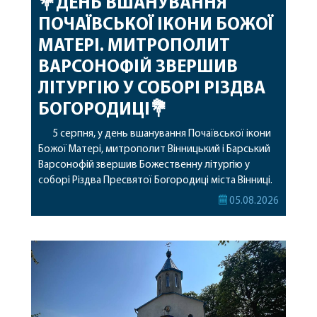
💐ДЕНЬ ВШАНУВАННЯ
ПОЧАЇВСЬКОЇ ІКОНИ БОЖОЇ
МАТЕРІ. МИТРОПОЛИТ
ВАРСОНОФІЙ ЗВЕРШИВ
ЛІТУРГІЮ У СОБОРІ РІЗДВА
БОГОРОДИЦІ💐
5 серпня, у день вшанування Почаївської ікони
Божої Матері, митрополит Вінницький і Барський
Варсонофій звершив Божественну літургію у
соборі Різдва Пресвятої Богородиці міста Вінниці.
Його Високопреосвященству співслужили
05.08.2026
секретар, духівник, благочинні, духовенство
Вінницької єпархії та гості з інших єпархій у
священному сані. Під час богослужіння підносилися
особливі молитви за мир в Україні, за воїнів, які
захищають […]