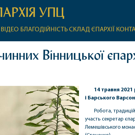
ПАРХІЯ УПЦ
ВІДЕО
БЛАГОДІЙНІСТЬ
СКЛАД ЄПАРХІЇ
КОНТ
чинних Вінницької єпарх
14 травня 2021
і Барського Варсон
Робота, традицій
участь секретар єпарх
Лемешівського монас