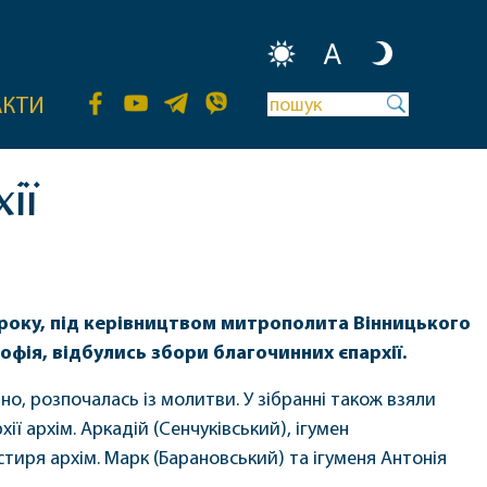
A
АКТИ
ії
 року, під керівництвом митрополита Вінницького
офія, відбулись збори благочинних єпархії.
но, розпочалась із молитви. У зібранні також взяли
ії архім. Аркадій (Сенчуківський), ігумен
тиря архім. Марк (Барановський) та ігуменя Антонія