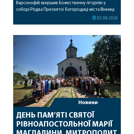
Варсонофій звершив Божественну літургію у
соборі Різдва Пресвятої Богородиці міста Вінниці.
Його Високопреосвященству співслужили
05.08.2026
секретар, духівник, благочинні, духовенство
Вінницької єпархії та гості з інших єпархій у
священному сані. Під час богослужіння підносилися
особливі молитви за мир в Україні, за воїнів, які
захищають […]
Новини
ДЕНЬ ПАМ’ЯТІ СВЯТОЇ
РІВНОАПОСТОЛЬНОЇ МАРІЇ
МАГДАЛИНИ. МИТРОПОЛИТ