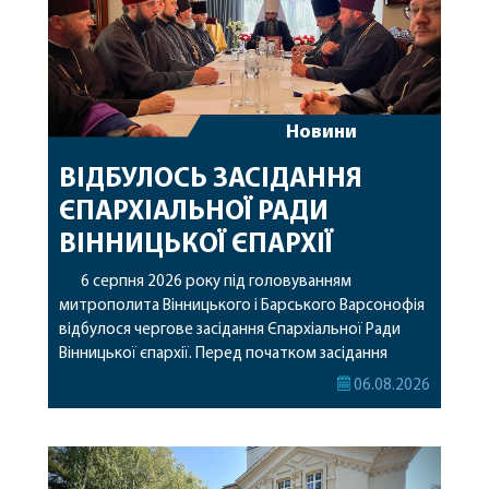
Новини
ВІДБУЛОСЬ ЗАСІДАННЯ
ЄПАРХІАЛЬНОЇ РАДИ
ВІННИЦЬКОЇ ЄПАРХІЇ
6 серпня 2026 року під головуванням
митрополита Вінницького і Барського Варсонофія
відбулося чергове засідання Єпархіальної Ради
Вінницької єпархії. Перед початком засідання
секретар Єпархіальної Ради від імені членів Ради
06.08.2026
привітав митрополита Варсонофія з днем
народження, яке архіпастир відзначив 1 серпня,
побажавши йому міцного здоров’я, Божої
допомоги, миру, духовної радості та