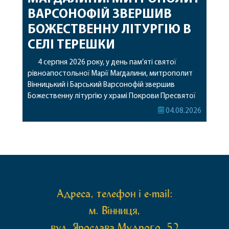
ВАРСОНОФІЙ ЗВЕРШИВ
БОЖЕСТВЕННУ ЛІТУРГІЮ В
СЕЛІ ТЕРЕШКИ
4 серпня 2026 року, у день пам’яті святої
рівноапостольної Марії Магдалини, митрополит
Вінницький і Барський Варсонофій звершив
Божественну літургію у храмі Покрови Пресвятої
Богородиці села Терешки Барського благочиння.
04.08.2026
Перед початком богослужіння до храму була
принесена чудотворна ікона святої
рівноапостольної Марії Магдалини з часткою її
святих мощей, передана зі Святої Гори Афон.
Також для поклоніння вірянам […]
Адреса, телефон і e-mail:
м. Вінниця,
вул. Ярослава Мудрого, 52