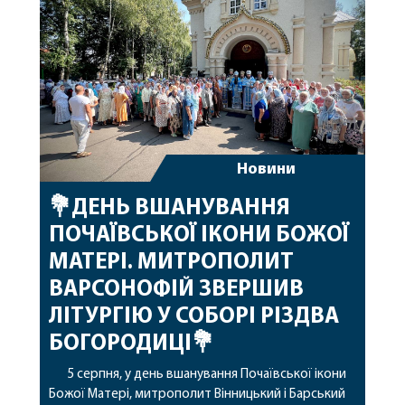
благословенних успіхів у подальшому
архіпастирському служінні. […]
Новини
💐ДЕНЬ ВШАНУВАННЯ
ПОЧАЇВСЬКОЇ ІКОНИ БОЖОЇ
МАТЕРІ. МИТРОПОЛИТ
ВАРСОНОФІЙ ЗВЕРШИВ
ЛІТУРГІЮ У СОБОРІ РІЗДВА
БОГОРОДИЦІ💐
5 серпня, у день вшанування Почаївської ікони
Божої Матері, митрополит Вінницький і Барський