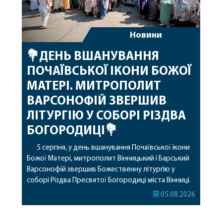
Новини
💐ДЕНЬ ВШАНУВАННЯ
ПОЧАЇВСЬКОЇ ІКОНИ БОЖОЇ
МАТЕРІ. МИТРОПОЛИТ
ВАРСОНОФІЙ ЗВЕРШИВ
ЛІТУРГІЮ У СОБОРІ РІЗДВА
БОГОРОДИЦІ💐
5 серпня, у день вшанування Почаївської ікони
Божої Матері, митрополит Вінницький і Барський
Варсонофій звершив Божественну літургію у
соборі Різдва Пресвятої Богородиці міста Вінниці.
Його Високопреосвященству співслужили
05.08.2026
секретар, духівник, благочинні, духовенство
Вінницької єпархії та гості з інших єпархій у