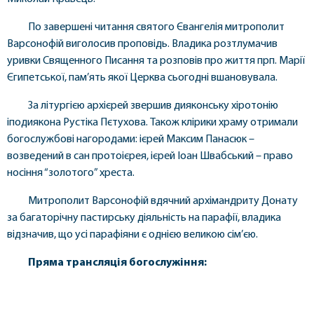
По завершені читання святого Євангелія митрополит
Варсонофій виголосив проповідь. Владика розтлумачив
уривки Священного Писання та розповів про життя прп. Марії
Єгипетської, пам’ять якої Церква сьогодні вшановувала.
За літургією архієрей звершив дияконську хіротонію
іподиякона Рустіка Пєтухова. Також клірики храму отримали
богослужбові нагородами: ієрей Максим Панасюк –
возведений в сан протоієрея, ієрей Іоан Швабський – право
носіння “золотого” хреста.
Митрополит Варсонофій вдячний архімандриту Донату
за багаторічну пастирську діяльність на парафії, владика
відзначив, що усі парафіяни є однією великою сім’єю.
Пряма трансляція богослужіння: