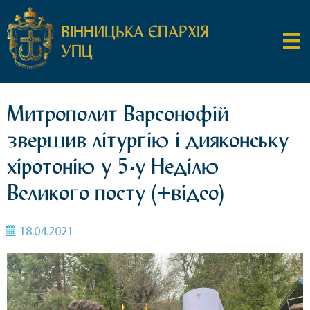
ВІННИЦЬКА ЄПАРХІЯ
УПЦ
Митрополит Варсонофій
звершив літургію і дияконську
хіротонію у 5-у Неділю
Великого посту (+відео)
18.04.2021