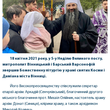
18 квітня 2021 року, у 5-у Неділю Великого посту,
митрополит Вінницький і Барський Варсонофій
звершив Божественну літургію у храмі святих Косми і
Даміана міста Вінниці.
Його Високопреосвященству співслужили секретар
єпархії архім. Аркадій (Сенчуківський), благочинний другого
міського благочиння прот. Михаїл Олійник, настоятель храму
архім. Донат (Синиця), клірики храму, а також архідиякон
Миколай Кравець.