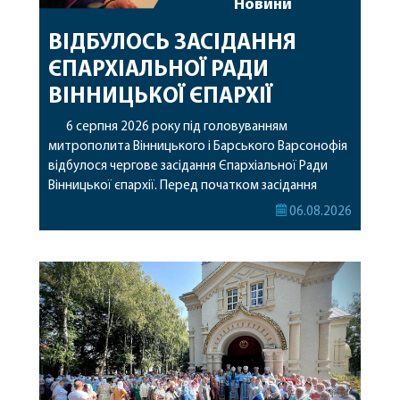
Новини
ВІДБУЛОСЬ ЗАСІДАННЯ
ЄПАРХІАЛЬНОЇ РАДИ
ВІННИЦЬКОЇ ЄПАРХІЇ
6 серпня 2026 року під головуванням
митрополита Вінницького і Барського Варсонофія
відбулося чергове засідання Єпархіальної Ради
Вінницької єпархії. Перед початком засідання
секретар Єпархіальної Ради від імені членів Ради
06.08.2026
привітав митрополита Варсонофія з днем
народження, яке архіпастир відзначив 1 серпня,
побажавши йому міцного здоров’я, Божої
допомоги, миру, духовної радості та
благословенних успіхів у подальшому
архіпастирському служінні. […]