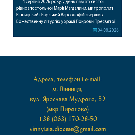
4 серпня 2026 року, у день пам’яті святої
рівноапостольної Марії Магдалини, митрополит
Вінницький і Барський Варсонофій звершив
Божественну літургію у храмі Покрови Пресвятої
Богородиці села Терешки Барського благочиння.
04.08.2026
Перед початком богослужіння до храму була
принесена чудотворна ікона святої
рівноапостольної Марії Магдалини з часткою її
святих мощей, передана зі Святої Гори Афон.
Також для поклоніння вірянам […]
Адреса, телефон і e-mail:
м. Вінниця,
вул. Ярослава Мудрого, 52
(мкр Пирогово)
+38 (063) 170-28-50
vinnytsia.diocese@gmail.com