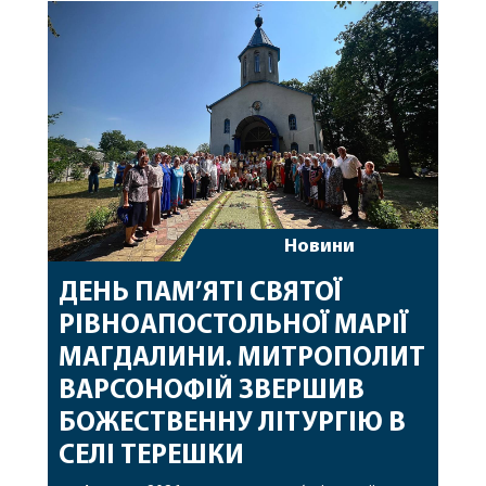
священному сані. Під час богослужіння підносилися
особливі молитви за мир в Україні, за воїнів, які
захищають […]
Новини
ДЕНЬ ПАМ’ЯТІ СВЯТОЇ
РІВНОАПОСТОЛЬНОЇ МАРІЇ
МАГДАЛИНИ. МИТРОПОЛИТ
ВАРСОНОФІЙ ЗВЕРШИВ
БОЖЕСТВЕННУ ЛІТУРГІЮ В
СЕЛІ ТЕРЕШКИ