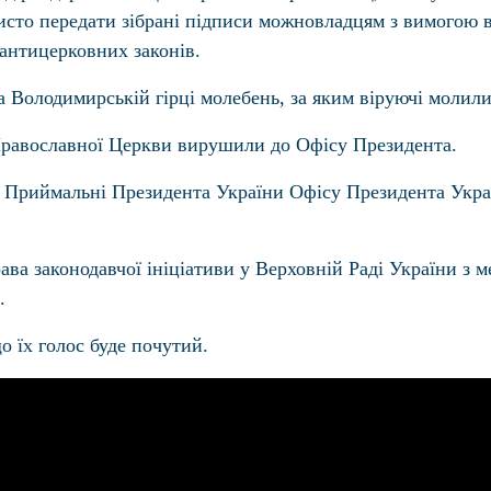
бисто передати зібрані підписи можновладцям з вимогою 
 антицерковних законів.
олодимирській гірці молебень, за яким віруючі молилис
 Православної Церкви вирушили до Офісу Президента.
т Приймальні Президента України Офісу Президента Укра
ава законодавчої ініціативи у Верховній Раді України з м
.
о їх голос буде почутий.