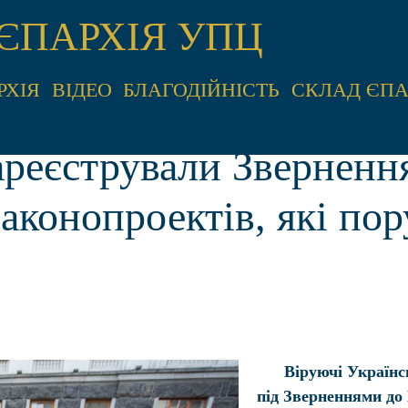
ЄПАРХІЯ УПЦ
РХІЯ
ВІДЕО
БЛАГОДІЙНІСТЬ
СКЛАД ЄПА
ареєстрували Звернення
конопроектів, які пор
Віруючі Українс
під Зверненнями до