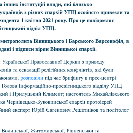
та інших інституцій влади, які близько
українців з різних єпархій УПЦ особисто привезли та
зидента 1 квітня 2021 року. Про це повідомляє
ітницький відділ УПЦ.
 митрополита Вінницького і Барського Варсонофія, в
дані і підписи вірян Вінницької єпархії.
 Української Православної Церкви з приводу
онів та ескалації релігійних конфліктів, які були
аконами,
розповіли
під час брифінгу в прес-центрі
 Голова Інформаційно-просвітницького відділу УПЦ
ий і Прилуцький Климент; настоятель Михайлівського
вка Чернівецько-Буковинської єпархії протоієрей
гійний експерт Юрій Євгенович Решетніков та політолог
 Волинської, Житомирської, Рівненської та