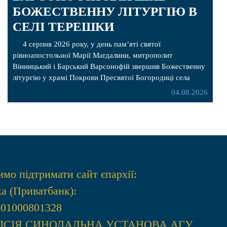
БОЖЕСТВЕННУ ЛІТУРГІЮ В
СЕЛІ ТЕРЕШКИ
4 серпня 2026 року, у день пам’яті святої
рівноапостольної Марії Магдалини, митрополит
Вінницький і Барський Варсонофій звершив Божественну
літургію у храмі Покрови Пресвятої Богородиці села
Терешки Барського благочиння. Перед початком
04.08.2026
богослужіння до храму була принесена чудотворна ікона
святої рівноапостольної Марії Магдалини з часткою її
святих мощей, передана зі Святої Гори Афон. Також для
поклоніння вірянам […]
мо підтримати сайт єпархії:
а (Приватбанк):
001000801328
МIСIЯ СИНОДАЛЬНА УСТАНОВА АГУ