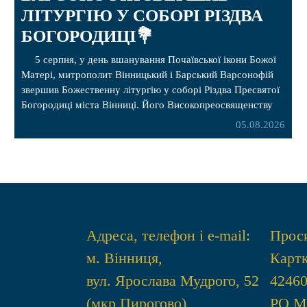
ЛІТУРГІЮ У СОБОРІ РІЗДВА
БОГОРОДИЦІ💐
5 серпня, у день вшанування Почаївської ікони Божої
Матері, митрополит Вінницький і Барський Варсонофій
звершив Божественну літургію у соборі Різдва Пресвятої
Богородиці міста Вінниці. Його Високопреосвященству
співслужили секретар, духівник, благочинні, духовенство
05.08.2026
Вінницької єпархії та гості з інших єпархій у священному
сані. Під час богослужіння підносилися особливі молитви
за мир в Україні, за воїнів, які захищають […]
Адреса, телефон і e-mail:
Проси
м. Вінниця,
Картк
вул. Ярослава Мудрого, 52
4246
(мкр Пирогово)
РО 