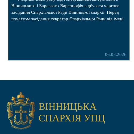
Вінницького і Барського Варсонофія відбулося чергове
засідання Єпархіальної Ради Вінницької єпархії. Перед
початком засідання секретар Єпархіальної Ради від імені
членів Ради привітав митрополита Варсонофія з днем
народження, яке архіпастир відзначив 1 серпня,
побажавши йому міцного здоров’я, Божої допомоги,
миру, духовної радості та благословенних успіхів у
подальшому архіпастирському служінні. […]
06.08.2026
ВІННИЦЬКА
ЄПАРХІЯ УПЦ