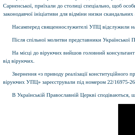
Сарненської, приїхали до столиці спеціально, щоб осо
законодавчої ініціативи для відміни низки скандальних
Насамперед священнослужителі УПЦ відслужили на В
Після спільної молитви представники Української
На місці до віруючих вийшов головний консультан
від віруючих.
Звернення «з приводу реалізації конституційного пр
віруючих УПЦ» зареєстрували під номером 22/16975-26
В Українській Православній Церкві сподіваються, щ