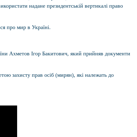
використати надане президентській вертикалі право
я про мир в Україні.
їни Ахметов Ігор Бакитович, який прийняв документи
етою захисту прав осіб (мирян), які належать до