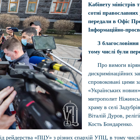
Кабінету міністрів 
сотні православних 
передали в Офіс Пре
Інформаційно-просв
З благословіння
тому числі були пере
Про вимоги вірян
дискримінаційних зак
спровоковані цими з
«Українських новин»
митрополит Ніжинськ
храму в селі Задубрі
Віталій Дуров, релі
Кость Бондаренко.
ід рейдерства «ПЦУ» з різних єпархій УПЦ, в тому числі