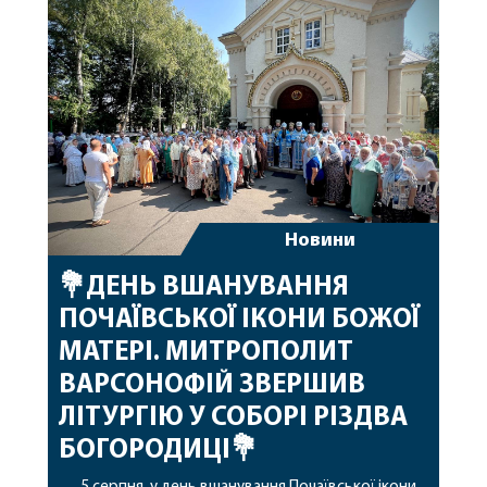
допомоги, миру, духовної радості та
благословенних успіхів у подальшому
архіпастирському служінні. […]
Новини
💐ДЕНЬ ВШАНУВАННЯ
ПОЧАЇВСЬКОЇ ІКОНИ БОЖОЇ
МАТЕРІ. МИТРОПОЛИТ
ВАРСОНОФІЙ ЗВЕРШИВ
ЛІТУРГІЮ У СОБОРІ РІЗДВА
БОГОРОДИЦІ💐