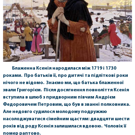
Блаженна Ксенія народилася між 1719 і 1730
роками. Про батьків її, про дитячі та підліткові роки
нічого не відомо. Знаємо ми, що батька блаженної
звали Григорієм. Після досягнення повноліття Ксенія
вступила в шлюб з придворним півчим Андрієм
Федоровичем Петровим, що був в званні полковника.
Але недовго судилося молодому подружжю
насолоджуватися сімейним щастям: двадцяти шести
років від роду Ксенія залишилася вдовою. Чоловік її
помер раптово.