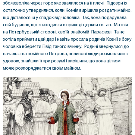
збожеволіла через горе яке звалилося на її плечі. Підозри їх
остаточно утвердилися, коли Ксенія вирішила роздати майно,
що дісталося їй у спадок від чоловіка. Так, вона подарувала
свій будинок, що знаходився в приході церкви св. ап. Матвія
на Петербурзькій стороні, своїй знайомій Параскеві. Та не
хотіла приймати цей дар і навіть просила родичів Ксенії з боку
чоловіка вберегти її від такого вчинку. Родичі звернулися до
начальства покійного Петрова, впливові люди розмовляли з
удовою, знайшли її при розумі і вирішили, що вона цілком
може розпоряджатися своїм майном.