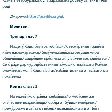
Ксенія Петербурзька, була зарахована до лику святих в 1988
році .
Джерело:
https://pravlife.org/uk
Молитви:
Тропар, глас 7
Нищету́ Христо́ву возлюби́вши,/ безсме́ртныя трапе́зы
ны́не наслажда́ешися,/ безу́мием мни́мым безу́мие ми́ра
обличи́вши,/ смире́нием кре́стным си́лу Бо́жию восприя́ла еси́./
Сего́ ра́ди дар чудоде́йственныя по́мощи стяжа́вшая,/ Ксе́ние
блаже́нная, моли́ Христа́ Бо́га// изба́витися нам от вся́каго зла
покая́нием.
Кондак, глас 3
На земли́ я́ко стра́нна пребы́вши,/ о Небе́снем же
оте́чествии воздыха́ющи,/ юро́да от бу́йих и неве́рных,/
прему́дра же и свя́та от ве́рных познава́ешися,/ и от Бо́га