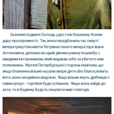
За великі подвиги Господь удостоїв блаженну Ксенію
дару прозорливості. Так, вона передбачила час смерті
імператриці Єлизавети Петрівни і юного імператора Івана
Антоновича, допомогла одній дівчині уникнути шлюбу з
швидким каторжником, який видавав себе за убитого ним
полковника. Жителі Петербурзької сторони помічали, що
якщо блаженна візьме на руки хворе дитя або благословить
його, воно неодмінно видужає. Якщо візьме якусь дрібницю з
лавки купця – торгівля буде успішною. Якщо вона зайде до
хати, то в будинку будуть панувати мир і злагода.