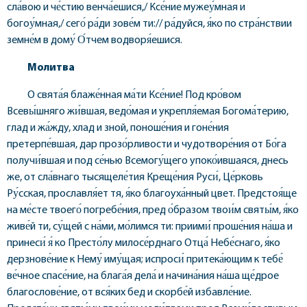
сла́вою и че́стию венча́ешися,/ Ксе́ние мужеу́мная и
богоу́мная,/ сего́ ра́ди зове́м ти:// ра́дуйся, я́ко по стра́нствии
земне́м в дому́ О́тчем водворя́ешися.
Молитва
О свята́я блаже́нная ма́ти Ксе́ние! Под кро́вом
Всевы́шняго жи́вшая, ведо́мая и укрепля́емая Богома́терию,
глад и жа́жду, хлад и зной, поноше́ния и гоне́ния
претерпе́вшая, дар прозо́рливости и чудотворе́ния от Бо́га
получи́вшая и под се́нью Всемогу́щего упоко́ившаяся, днесь
же, от сла́внаго тысящеле́тия Креще́ния Руси́, Це́рковь
Ру́сская, прославля́ет тя, я́ко благоуха́нный цвет. Предстоя́ще
на ме́сте твоего́ погребе́ния, пред о́бразом твои́м святы́м, я́ко
живе́й ти, су́щей с на́ми, мо́лимся ти: приими́ проше́ния на́ша и
принеси́ я́ ко Престо́лу милосе́рднаго Отца́ Небе́снаго, я́ко
дерзнове́ние к Нему́ иму́щая; испроси́ притека́ющим к тебе́
ве́чное спасе́ние, на блага́я дела́ и начина́ния на́ша ще́дрое
благослове́ние, от вся́ких бед и скорбе́й избавле́ние.