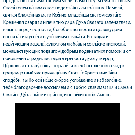
Предста́ни святы́ми твои́ми моли́твами пред Всеми́лостивым
Спаси́телем на́шим о нас, недосто́йных и гре́шных. Помози́,
свята́я блаже́нная ма́ти Ксе́ние, младе́нцы све́том свята́го
Креще́ния озари́ти и печа́тию да́ра Ду́ха Свята́го запечатле́ти,
ю́ныя в ве́ре, че́стности, богобоя́зненности и целому́дрии
воспита́ти и успе́хи в уче́нии им стяжа́ти. Боля́щия и
неду́гующия исцели́, супру́гом любо́вь и согла́сие ниспосли́,
мона́шествующих по́двигом до́брым подвиза́тися помози́ и от
поноше́ния огради́, па́стыри в кре́пости ду́ха утверди́,
Це́рковь и страну́ на́шу сохрани́, и всех боголюби́вых чад в
предсме́ртный час причаще́ния Святы́х Христо́вых Та́ин
сподо́би, ты бо еси́ на́ше ско́рое услы́шание и избавле́ние,
тебе́ благодаре́ние воссыла́ем и с тобо́ю сла́вим Отца́ и Сы́на и
Свята́го Ду́ха, ны́не и при́сно, и во ве́ки веко́в. Ами́нь