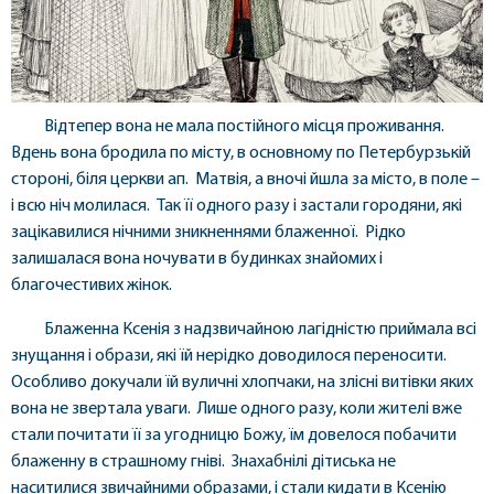
Відтепер вона не мала постійного місця проживання.
Вдень вона бродила по місту, в основному по Петербурзькій
стороні, біля церкви ап. Матвія, а вночі йшла за місто, в поле –
і всю ніч молилася. Так її одного разу і застали городяни, які
зацікавилися нічними зникненнями блаженної. Рідко
залишалася вона ночувати в будинках знайомих і
благочестивих жінок.
Блаженна Ксенія з надзвичайною лагідністю приймала всі
знущання і образи, які їй нерідко доводилося переносити.
Особливо докучали їй вуличні хлопчаки, на злісні витівки яких
вона не звертала уваги. Лише одного разу, коли жителі вже
стали почитати її за угодницю Божу, їм довелося побачити
блаженну в страшному гніві. Знахабнілі дітиська не
наситилися звичайними образами, і стали кидати в Ксенію