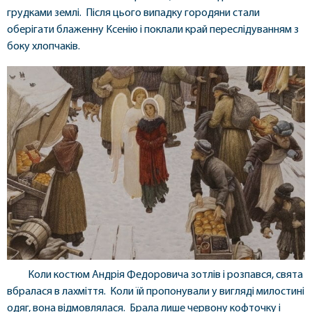
грудками землі. Після цього випадку городяни стали
оберігати блаженну Ксенію і поклали край переслідуванням з
боку хлопчаків.
Коли костюм Андрія Федоровича зотлів і розпався, свята
вбралася в лахміття. Коли їй пропонували у вигляді милостині
одяг, вона відмовлялася. Брала лише червону кофточку і