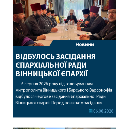
Новини
ВІДБУЛОСЬ ЗАСІДАННЯ
ЄПАРХІАЛЬНОЇ РАДИ
ВІННИЦЬКОЇ ЄПАРХІЇ
6 серпня 2026 року під головуванням
митрополита Вінницького і Барського Варсонофія
відбулося чергове засідання Єпархіальної Ради
Вінницької єпархії. Перед початком засідання
секретар Єпархіальної Ради від імені членів Ради
06.08.2026
привітав митрополита Варсонофія з днем
народження, яке архіпастир відзначив 1 серпня,
побажавши йому міцного здоров’я, Божої