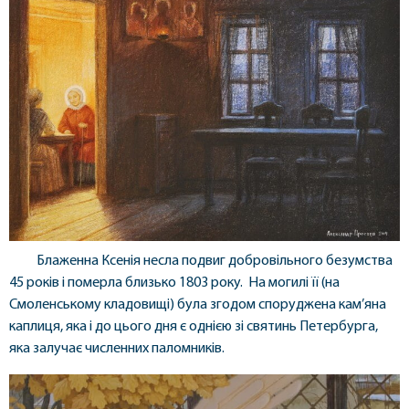
Блаженна Ксенія несла подвиг добровільного безумства
45 років і померла близько 1803 року. На могилі її (на
Смоленському кладовищі) була згодом споруджена кам’яна
каплиця, яка і до цього дня є однією зі святинь Петербурга,
яка залучає численних паломників.