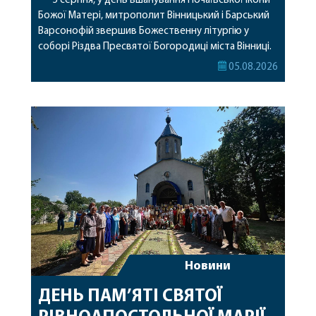
5 серпня, у день вшанування Почаївської ікони
Божої Матері, митрополит Вінницький і Барський
Варсонофій звершив Божественну літургію у
соборі Різдва Пресвятої Богородиці міста Вінниці.
Його Високопреосвященству співслужили
05.08.2026
секретар, духівник, благочинні, духовенство
Вінницької єпархії та гості з інших єпархій у
священному сані. Під час богослужіння підносилися
особливі молитви за мир в Україні, за воїнів, які
захищають […]
Новини
ДЕНЬ ПАМ’ЯТІ СВЯТОЇ