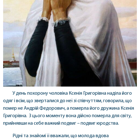
У день похорону чоловіка Ксенія Григорівна наділа його
одяг і всім, що зверталися до неї зі співчуттям, говорила, що
помер не Андрій Федорович, а померла його дружина Ксенія
Григорівна. З цього моменту вона дійсно померла для світу,
прийнявши на себе важкий подвиг – подвиг юродства.
Рідні та знайомі її вважали, що молода вдова