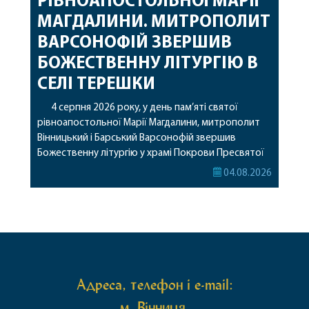
РІВНОАПОСТОЛЬНОЇ МАРІЇ
МАГДАЛИНИ. МИТРОПОЛИТ
ВАРСОНОФІЙ ЗВЕРШИВ
БОЖЕСТВЕННУ ЛІТУРГІЮ В
СЕЛІ ТЕРЕШКИ
4 серпня 2026 року, у день пам’яті святої
рівноапостольної Марії Магдалини, митрополит
Вінницький і Барський Варсонофій звершив
Божественну літургію у храмі Покрови Пресвятої
Богородиці села Терешки Барського благочиння.
04.08.2026
Перед початком богослужіння до храму була
принесена чудотворна ікона святої
рівноапостольної Марії Магдалини з часткою її
святих мощей, передана зі Святої Гори Афон.
Також для поклоніння вірянам […]
Адреса, телефон і e-mail:
м. Вінниця,