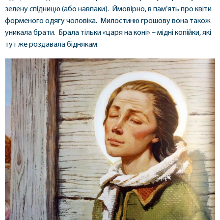
зелену спідницю (або навпаки). Ймовірно, в пам’ять про квіти
форменого одягу чоловіка. Милостиню грошову вона також
уникала брати. Брала тільки «царя на коні» – мідні копійки, які
тут же роздавала біднякам.