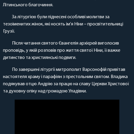
Літинського благочиння.
За літургією були піднесені особливі молитви за
тезоіменитих жінок, які носять ім’я Ніни – просвітительниці
Грузії.
Після читання святого Євангелія архієрей виголосив
проповідь, у якій розповів про життя святої Ніни, її важке
дитинство та християнські подвиги.
По завершені літургії митрополит Варсонофій привітав
настоятеля храму і парафіян з престольним святом. Владика
подякував отцю Андрію за працю на славу Церкви Христової
та духовну опіку над громадою Уладівки.