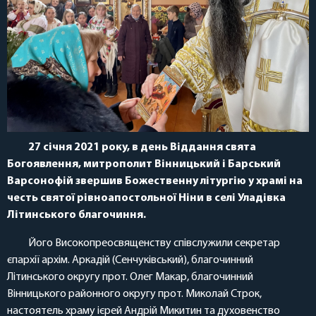
27 січня 2021 року, в день Віддання свята
Богоявлення, митрополит Вінницький і Барський
Варсонофій звершив Божественну літургію у храмі на
честь святої рівноапостольної Ніни в селі Уладівка
Літинського благочиння.
Його Високопреосвященству співслужили секретар
єпархії архім. Аркадій (Сенчуківський), благочинний
Літинського округу прот. Олег Макар, благочинний
Вінницького районного округу прот. Миколай Строк,
настоятель храму ієрей Андрій Микитин та духовенство