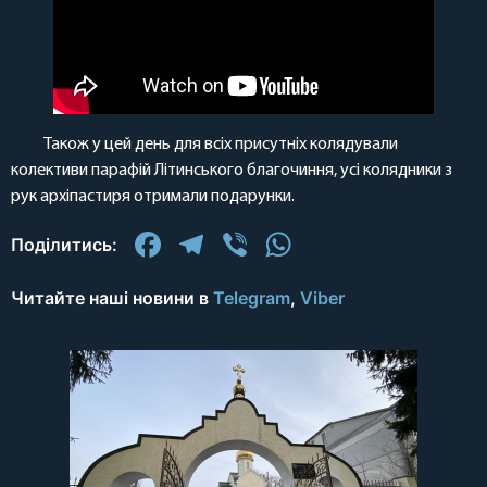
Також у цей день для всіх присутніх колядували
колективи парафій Літинського благочиння, усі колядники з
рук архіпастиря отримали подарунки.
Facebook
Telegram
Viber
WhatsApp
Поділитись:
Читайте наші новини в
Telegram
,
Viber